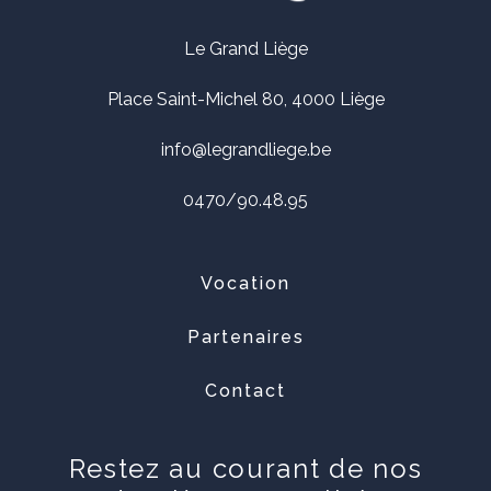
Le Grand Liège
Place Saint-Michel 80, 4000 Liège
info@legrandliege.be
0470/90.48.95
Vocation
Partenaires
Contact
Restez au courant de nos