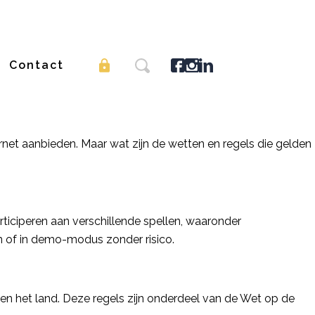
Contact
rnet aanbieden. Maar wat zijn de wetten en regels die gelden
articiperen aan verschillende spellen, waaronder
n of in demo-modus zonder risico.
en het land. Deze regels zijn onderdeel van de Wet op de