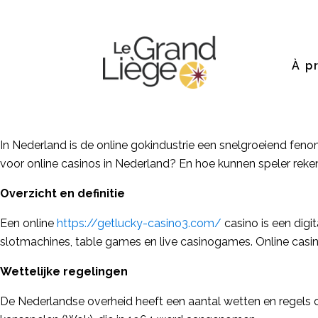
À p
In Nederland is de online gokindustrie een snelgroeiend fen
voor online casinos in Nederland? En hoe kunnen speler rekene
Overzicht en definitie
Een online
https://getlucky-casino3.com/
casino is een digi
slotmachines, table games en live casinogames. Online casi
Wettelijke regelingen
De Nederlandse overheid heeft een aantal wetten en regels o