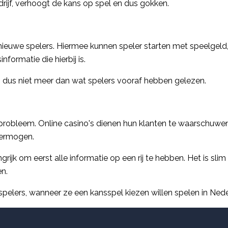
rijf, verhoogt de kans op spel en dus gokken.
 nieuwe spelers. Hiermee kunnen speler starten met speelgel
nformatie die hierbij is.
 is dus niet meer dan wat spelers vooraf hebben gelezen.
k probleem. Online casino's dienen hun klanten te waarschuw
vermogen.
langrijk om eerst alle informatie op een rij te hebben. Het is 
n.
spelers, wanneer ze een kansspel kiezen willen spelen in Ne