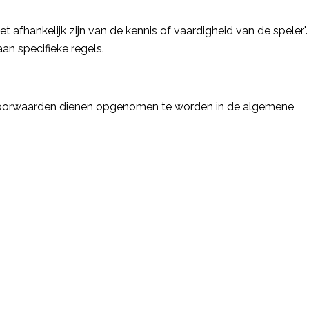
 afhankelijk zijn van de kennis of vaardigheid van de speler".
n specifieke regels.
eze voorwaarden dienen opgenomen te worden in de algemene