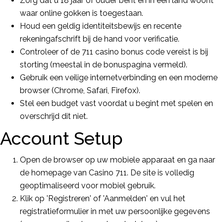
Zorg dat u 18 jaar of ouder bent en in een land woont
waar online gokken is toegestaan.
Houd een geldig identiteitsbewijs en recente
rekeningafschrift bij de hand voor verificatie.
Controleer of de 711 casino bonus code vereist is bij
storting (meestal in de bonuspagina vermeld).
Gebruik een veilige internetverbinding en een moderne
browser (Chrome, Safari, Firefox).
Stel een budget vast voordat u begint met spelen en
overschrijd dit niet.
Account Setup
Open de browser op uw mobiele apparaat en ga naar
de homepage van Casino 711. De site is volledig
geoptimaliseerd voor mobiel gebruik.
Klik op 'Registreren' of 'Aanmelden' en vul het
registratieformulier in met uw persoonlijke gegevens