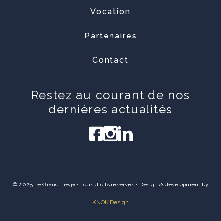
Vocation
Partenaires
Contact
Restez au courant de nos
dernières actualités
© 2025 Le Grand Liège • Tous droits réservés • Design & development by
KNOK Design