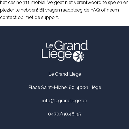
het casino 711 mobiel. Vergeet niet verantwoord te spelen en
plezier te hebben! Bij vragen raadpleeg de FAQ of neem
contact op met de support.
Le Grand Liège
Place Saint-Michel 80, 4000 Liège
info@legrandliege.be
0470/90.48.95