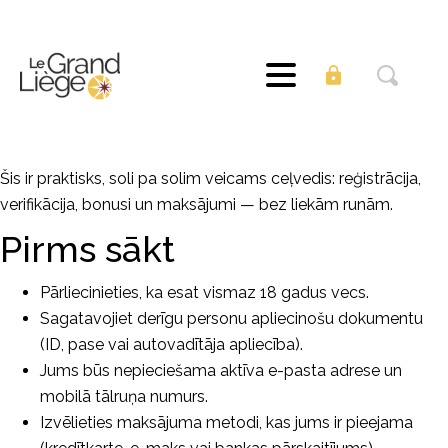
Šis ir praktisks, soli pa solim veicams ceļvedis: reģistrācija,
verifikācija, bonusi un maksājumi — bez liekām runām.
Pirms sākt
Pārliecinieties, ka esat vismaz 18 gadus vecs.
Sagatavojiet derīgu personu apliecinošu dokumentu
(ID, pase vai autovadītāja apliecība).
Jums būs nepieciešama aktīva e-pasta adrese un
mobilā tālruņa numurs.
Izvēlieties maksājuma metodi, kas jums ir pieejama