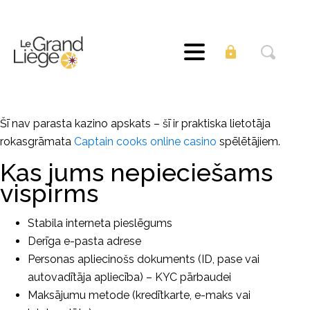
Šī nav parasta kazino apskats – šī ir praktiska lietotāja
rokasgrāmata
Captain cooks online casino
spēlētājiem.
Kas jums nepieciešams
vispirms
Stabila interneta pieslēgums
Derīga e-pasta adrese
Personas apliecinošs dokuments (ID, pase vai
autovadītāja apliecība) – KYC pārbaudei
Maksājumu metode (kredītkarte, e-maks vai