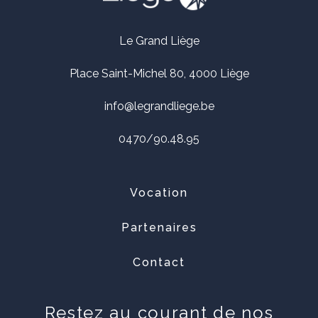
Le Grand Liège
Place Saint-Michel 80, 4000 Liège
info@legrandliege.be
0470/90.48.95
Vocation
Partenaires
Contact
Restez au courant de nos