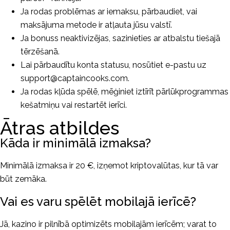
Ja rodas problēmas ar iemaksu, pārbaudiet, vai
maksājuma metode ir atļauta jūsu valstī.
Ja bonuss neaktivizējas, sazinieties ar atbalstu tiešajā
tērzēšanā.
Lai pārbaudītu konta statusu, nosūtiet e-pastu uz
support@captaincooks.com.
Ja rodas kļūda spēlē, mēģiniet iztīrīt pārlūkprogrammas
kešatmiņu vai restartēt ierīci.
Ātras atbildes
Kāda ir minimālā izmaksa?
Minimālā izmaksa ir 20 €, izņemot kriptovalūtas, kur tā var
būt zemāka.
Vai es varu spēlēt mobilajā ierīcē?
Jā, kazino ir pilnībā optimizēts mobilajām ierīcēm; varat to