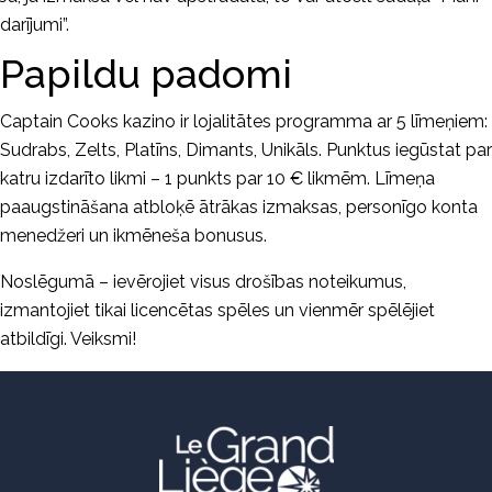
darījumi”.
Papildu padomi
Captain Cooks kazino ir lojalitātes programma ar 5 līmeņiem:
Sudrabs, Zelts, Platīns, Dimants, Unikāls. Punktus iegūstat par
katru izdarīto likmi – 1 punkts par 10 € likmēm. Līmeņa
paaugstināšana atbloķē ātrākas izmaksas, personīgo konta
menedžeri un ikmēneša bonusus.
Noslēgumā – ievērojiet visus drošības noteikumus,
izmantojiet tikai licencētas spēles un vienmēr spēlējiet
atbildīgi. Veiksmi!