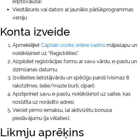
kriptovalūta)
Viedtālrunis vai dators ar jaunāko pārlūkprogrammas
versiju
Konta izveide
Apmeklējiet
Captain cooks online casino
mājaslapu un
noklikšķiniet uz “Reģistrēties”.
Aizpildiet reģistrācijas formu ar savu vārdu, e-pastu un
dzimšanas datumu.
Izvēlieties lietotājvārdu un spēcīgu paroli (vismaz 8
rakstzīmes, lielie/mazie burti, cipari).
Apstipriniet savu e-pastu, noklikšķinot uz saites, kas
nosūtīta uz norādīto adresi.
Veiciet pirmo iemaksu, lai aktivizētu bonusa
piedāvājumu (ja vēlaties).
Likmju aprēķins