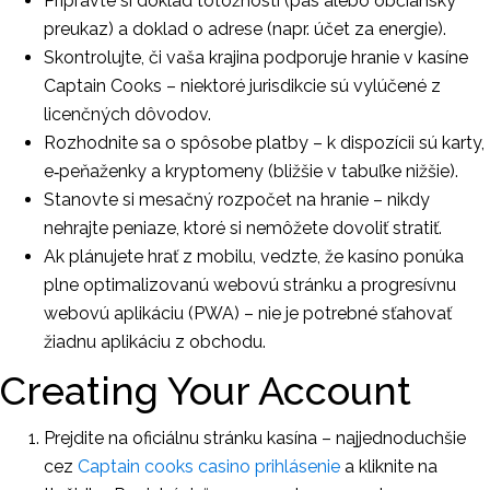
Pripravte si doklad totožnosti (pas alebo občiansky
preukaz) a doklad o adrese (napr. účet za energie).
Skontrolujte, či vaša krajina podporuje hranie v kasíne
Captain Cooks – niektoré jurisdikcie sú vylúčené z
licenčných dôvodov.
Rozhodnite sa o spôsobe platby – k dispozícii sú karty,
e‑peňaženky a kryptomeny (bližšie v tabuľke nižšie).
Stanovte si mesačný rozpočet na hranie – nikdy
nehrajte peniaze, ktoré si nemôžete dovoliť stratiť.
Ak plánujete hrať z mobilu, vedzte, že kasíno ponúka
plne optimalizovanú webovú stránku a progresívnu
webovú aplikáciu (PWA) – nie je potrebné sťahovať
žiadnu aplikáciu z obchodu.
Creating Your Account
Prejdite na oficiálnu stránku kasína – najjednoduchšie
cez
Captain cooks casino prihlásenie
a kliknite na