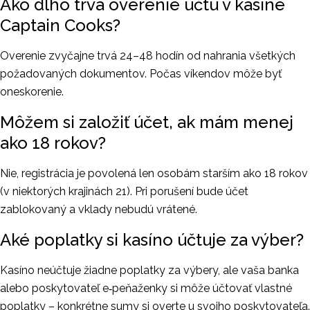
Ako dlho trvá overenie účtu v kasíne
Captain Cooks?
Overenie zvyčajne trvá 24–48 hodín od nahrania všetkých
požadovaných dokumentov. Počas víkendov môže byť
oneskorenie.
Môžem si založiť účet, ak mám menej
ako 18 rokov?
Nie, registrácia je povolená len osobám starším ako 18 rokov
(v niektorých krajinách 21). Pri porušení bude účet
zablokovaný a vklady nebudú vrátené.
Aké poplatky si kasíno účtuje za výber?
Kasíno neúčtuje žiadne poplatky za výbery, ale vaša banka
alebo poskytovateľ e‑peňaženky si môže účtovať vlastné
poplatky – konkrétne sumy si overte u svojho poskytovateľa.