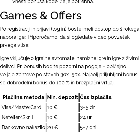
vnesti bonusa kode, če je potrebna.
Games & Offers
Po registraciji in prijavi (log in) boste imeli dostop do širokega
nabora iger. Priporočamo, da si ogledate video povzetek
prvega vtisa:
Igre vključujejo igralne avtomate, namizne igre in igre z živimi
delivci. Pri bonusih bodite pozorni na pogoje – običajno
veljajo zahteve po stavah 30x–50x. Najbolj priljubljeni bonusi
so dobrodelni bonus do 100 % in brezplačni vrtljaji.
Plačilna metoda
Min. depozit
Čas izplačila
Visa/MasterCard
10 €
3–5 dni
Neteller/Skrill
10 €
24 ur
Bankovno nakazilo
20 €
5–7 dni