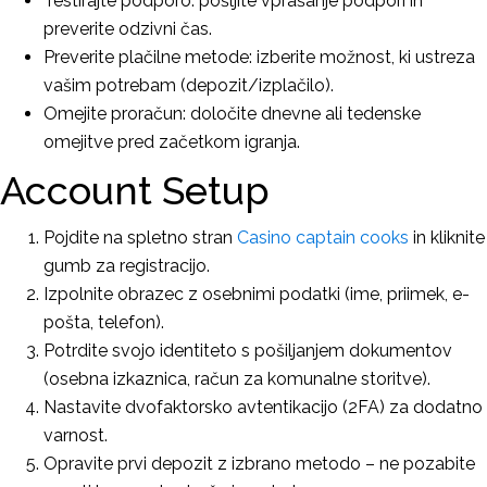
Testirajte podporo: pošljite vprašanje podpori in
preverite odzivni čas.
Preverite plačilne metode: izberite možnost, ki ustreza
vašim potrebam (depozit/izplačilo).
Omejite proračun: določite dnevne ali tedenske
omejitve pred začetkom igranja.
Account Setup
Pojdite na spletno stran
Casino captain cooks
in kliknite
gumb za registracijo.
Izpolnite obrazec z osebnimi podatki (ime, priimek, e-
pošta, telefon).
Potrdite svojo identiteto s pošiljanjem dokumentov
(osebna izkaznica, račun za komunalne storitve).
Nastavite dvofaktorsko avtentikacijo (2FA) za dodatno
varnost.
Opravite prvi depozit z izbrano metodo – ne pozabite