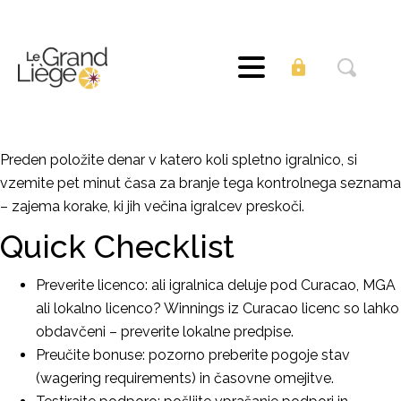
Preden položite denar v katero koli spletno igralnico, si
vzemite pet minut časa za branje tega kontrolnega seznama
– zajema korake, ki jih večina igralcev preskoči.
Quick Checklist
Preverite licenco: ali igralnica deluje pod Curacao, MGA
ali lokalno licenco? Winnings iz Curacao licenc so lahko
obdavčeni – preverite lokalne predpise.
Preučite bonuse: pozorno preberite pogoje stav
(wagering requirements) in časovne omejitve.