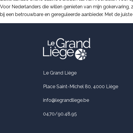
Voor Nederlanders die willen genieten van mijn gokervaring, zi
bij een betrouwbare en gereguleerde aanbieder. Met de juist
Le Grand Liège
Place Saint-Michel 80, 4000 Liège
info@legrandliege.be
0470/90.48.95