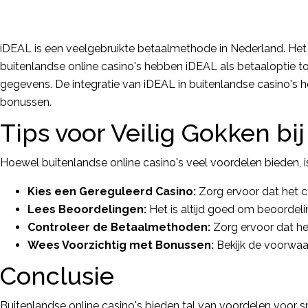
iDEAL is een veelgebruikte betaalmethode in Nederland. Het s
buitenlandse online casino's hebben iDEAL als betaaloptie 
gegevens. De integratie van iDEAL in buitenlandse casino's 
bonussen.
Tips voor Veilig Gokken bi
Hoewel buitenlandse online casino's veel voordelen bieden, i
Kies een Gereguleerd Casino:
Zorg ervoor dat het c
Lees Beoordelingen:
Het is altijd goed om beoordeli
Controleer de Betaalmethoden:
Zorg ervoor dat he
Wees Voorzichtig met Bonussen:
Bekijk de voorwaa
Conclusie
Buitenlandse online casino's bieden tal van voordelen voor s