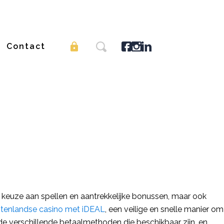
Contact
e keuze aan spellen en aantrekkelijke bonussen, maar ook
itenlandse casino met iDEAL
, een veilige en snelle manier om
, de verschillende betaalmethoden die beschikbaar zijn, en