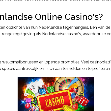
nlandse Online Casino's?
 ten opzichte van hun Nederlandse tegenhangers. Een van de 
strenge regelgeving als Nederlandse casino's, waardoor ze e
e welkomstbonussen en lopende promoties. Veel casinoplatf
we spelers aantrekkelijk om zich aan te melden en te profitere