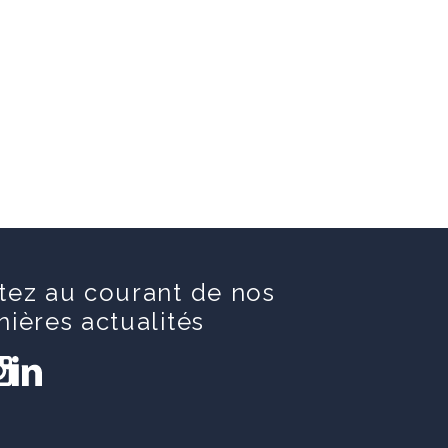
tez au courant de nos
nières actualités