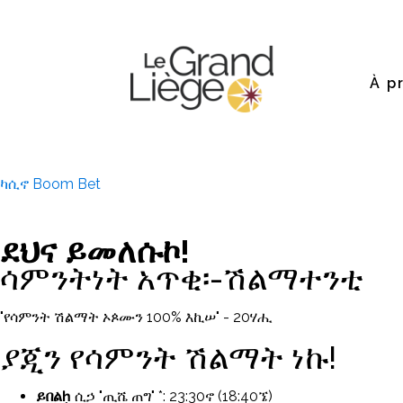
À p
ካሲኖ Boom Bet
ነገ የሳምንት ሽልማት (B
ደህና ይመለሱኮ!
ሳምንትነት አጥቂ፡-ሽልማተንቲ
"የሳምንት ሽልማት ኦጶሙን 100% እኪሠ" - 20ሃሒ
ያጂን የሳምንት ሽልማት ነኩ!
ይበልḥ
ሲኃ "ጢሼ ጠግ" *: 23:30ኖ (18:40ኜ)