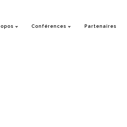
ropos
Conférences
Partenaires
oom Bet)ኃ