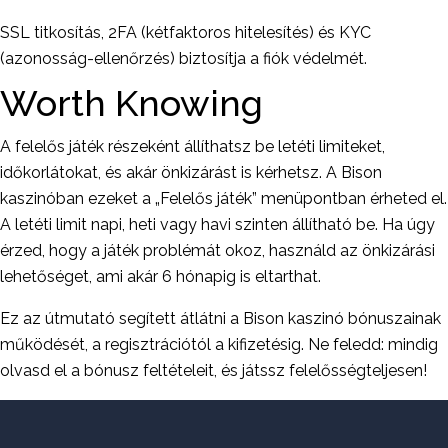
SSL titkosítás, 2FA (kétfaktoros hitelesítés) és KYC
(azonosság-ellenőrzés) biztosítja a fiók védelmét.
Worth Knowing
A felelős játék részeként állíthatsz be letéti limiteket,
időkorlátokat, és akár önkizárást is kérhetsz. A Bison
kaszinóban ezeket a „Felelős játék” menüpontban érheted el.
A letéti limit napi, heti vagy havi szinten állítható be. Ha úgy
érzed, hogy a játék problémát okoz, használd az önkizárási
lehetőséget, ami akár 6 hónapig is eltarthat.
Ez az útmutató segített átlátni a Bison kaszinó bónuszainak
működését, a regisztrációtól a kifizetésig. Ne feledd: mindig
olvasd el a bónusz feltételeit, és játssz felelősségteljesen!