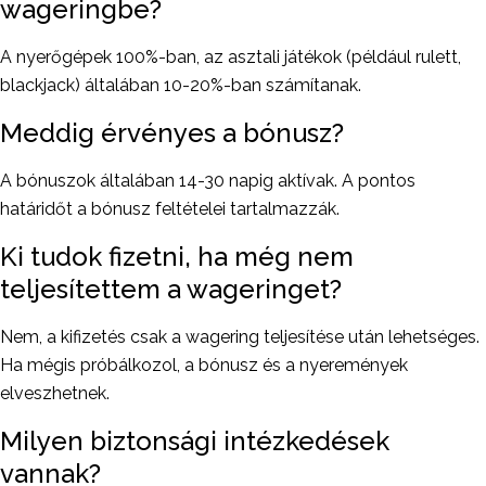
wageringbe?
A nyerőgépek 100%-ban, az asztali játékok (például rulett,
blackjack) általában 10-20%-ban számítanak.
Meddig érvényes a bónusz?
A bónuszok általában 14-30 napig aktívak. A pontos
határidőt a bónusz feltételei tartalmazzák.
Ki tudok fizetni, ha még nem
teljesítettem a wageringet?
Nem, a kifizetés csak a wagering teljesítése után lehetséges.
Ha mégis próbálkozol, a bónusz és a nyeremények
elveszhetnek.
Milyen biztonsági intézkedések
vannak?