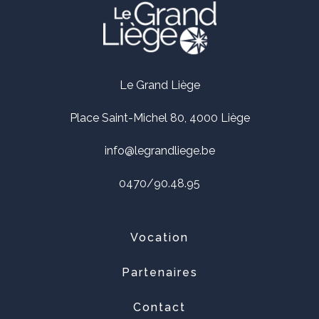
Le Grand Liège
Place Saint-Michel 80, 4000 Liège
info@legrandliege.be
0470/90.48.95
Vocation
Partenaires
Contact