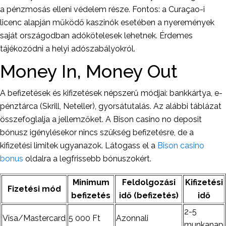
a pénzmosás elleni védelem része. Fontos: a Curaçao-i
licenc alapján működő kaszinók esetében a nyeremények
saját országodban adókötelesek lehetnek. Érdemes
tájékozódni a helyi adószabályokról.
Money In, Money Out
A befizetések és kifizetések népszerű módjai: bankkártya, e-
pénztárca (Skrill, Neteller), gyorsátutalás. Az alábbi táblázat
összefoglalja a jellemzőket. A Bison casino no deposit
bónusz igénylésekor nincs szükség befizetésre, de a
kifizetési limitek ugyanazok. Látogass el a
Bison casino
bonus
oldalra a legfrissebb bónuszokért.
Minimum
Feldolgozási
Kifizetési
Fizetési mód
befizetés
idő (befizetés)
idő
2-5
Visa/Mastercard
5 000 Ft
Azonnali
munkanap