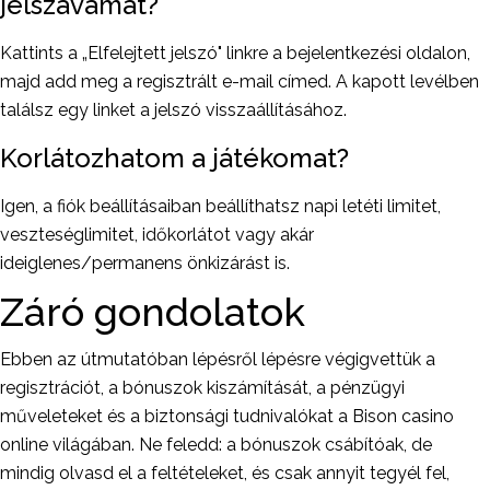
jelszavamat?
Kattints a „Elfelejtett jelszó" linkre a bejelentkezési oldalon,
majd add meg a regisztrált e-mail címed. A kapott levélben
találsz egy linket a jelszó visszaállításához.
Korlátozhatom a játékomat?
Igen, a fiók beállításaiban beállíthatsz napi letéti limitet,
veszteséglimitet, időkorlátot vagy akár
ideiglenes/permanens önkizárást is.
Záró gondolatok
Ebben az útmutatóban lépésről lépésre végigvettük a
regisztrációt, a bónuszok kiszámítását, a pénzügyi
műveleteket és a biztonsági tudnivalókat a Bison casino
online világában. Ne feledd: a bónuszok csábítóak, de
mindig olvasd el a feltételeket, és csak annyit tegyél fel,