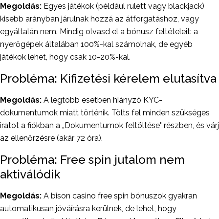
Megoldás:
Egyes játékok (például rulett vagy blackjack)
kisebb arányban járulnak hozzá az átforgatáshoz, vagy
egyáltalán nem. Mindig olvasd el a bónusz feltételeit: a
nyerőgépek általában 100%-kal számolnak, de egyéb
játékok lehet, hogy csak 10-20%-kal.
Probléma: Kifizetési kérelem elutasítva
Megoldás:
A legtöbb esetben hiányzó KYC-
dokumentumok miatt történik. Tölts fel minden szükséges
iratot a fiókban a „Dokumentumok feltöltése" részben, és várj
az ellenőrzésre (akár 72 óra).
Probléma: Free spin jutalom nem
aktiválódik
Megoldás:
A bison casino free spin bónuszok gyakran
automatikusan jóváírásra kerülnek, de lehet, hogy