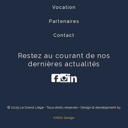
Vocation
Partenaires
Contact
Restez au courant de nos
dernières actualités
© 2025 Le Grand Liège • Tous droits réservés • Design & development by
KNOK Design