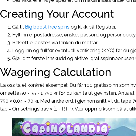
Les vilkårene nøye, spesielt om maksinnsats under omse
Creating Your Account
Gå til
Big boost free spins
og klikk på Registrer.
Fyll inn e-postadresse, ønsket passord og personopply
Bekreft e-posten via lenken du mottar.
Logg inn og fullfør eventuell verifisering (KYC) før du gj
Gjør ditt første innskudd og aktiver gratisspinnbonusen
Wagering Calculation
La oss ta et konkret eksempel: Du får 100 gratisspinn som hv
omsette 50 × 35 = 1 750 kr før du kan ta ut gevinsten. Anta a
750 × 0,04 = 70 kr. Med andre ord, i gjennomsnitt vil du tap
tap = Omsetningskrav × (1 - RTP). Vær oppmerksom på at ulike 