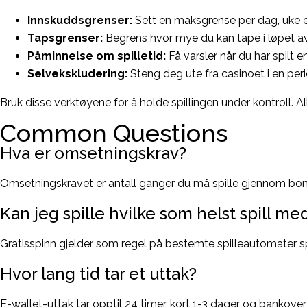
Innskuddsgrenser:
Sett en maksgrense per dag, uke e
Tapsgrenser:
Begrens hvor mye du kan tape i løpet av
Påminnelse om spilletid:
Få varsler når du har spilt en
Selvekskludering:
Steng deg ute fra casinoet i en per
Bruk disse verktøyene for å holde spillingen under kontroll. 
Common Questions
Hva er omsetningskrav?
Omsetningskravet er antall ganger du må spille gjennom bonu
Kan jeg spille hvilke som helst spill me
Gratisspinn gjelder som regel på bestemte spilleautomater sp
Hvor lang tid tar et uttak?
E-wallet-uttak tar opptil 24 timer, kort 1-3 dager og bankoverf