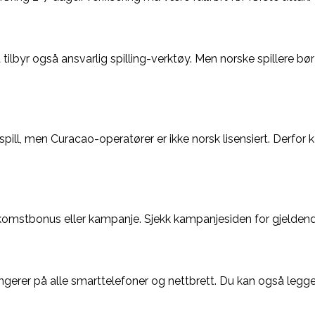
t tilbyr også ansvarlig spilling-verktøy. Men norske spiller
e spill, men Curacao-operatører er ikke norsk lisensiert. Derfor 
elkomstbonus eller kampanje. Sjekk kampanjesiden for gjeldend
ngerer på alle smarttelefoner og nettbrett. Du kan også legge