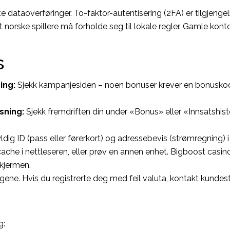
 dataoverføringer. To-faktor-autentisering (2FA) er tilgjengeli
orske spillere må forholde seg til lokale regler. Gamle kont
s
ing:
Sjekk kampanjesiden – noen bonuser krever en bonuskode 
sning:
Sjekk fremdriften din under «Bonus» eller «Innsatshisto
dig ID (pass eller førerkort) og adressebevis (strømregning) i
che i nettleseren, eller prøv en annen enhet. Bigboost casin
kjermen.
ngene. Hvis du registrerte deg med feil valuta, kontakt kundes
g: