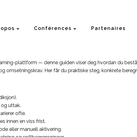
ropos
Conférences
Partenaires
r iGaming-plattform — denne guiden viser deg hvordan du bestå
n og omsetningskrav. Her får du praktiske steg, konkrete beregn
iksjon).
og uttak.
rierer ofte.
 innen en viss frist.
de eller manuell aktivering.