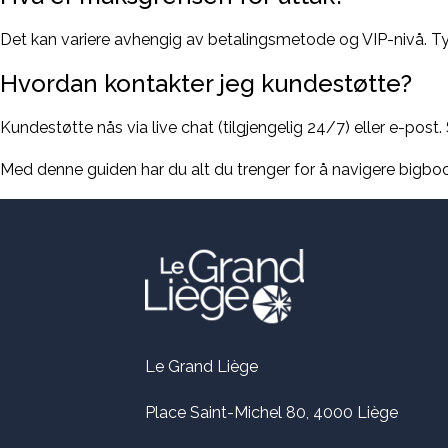
Det kan variere avhengig av betalingsmetode og VIP-nivå. Typ
Hvordan kontakter jeg kundestøtte?
Kundestøtte nås via live chat (tilgjengelig 24/7) eller e-post.
Med denne guiden har du alt du trenger for å navigere bigboost 
Le Grand Liège
Place Saint-Michel 80, 4000 Liège