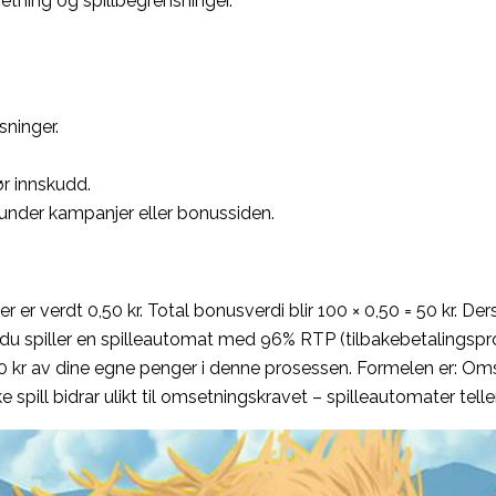
tning og spillbegrensninger.
sninger.
ør innskudd.
 under kampanjer eller bonussiden.
er er verdt 0,50 kr. Total bonusverdi blir 100 × 0,50 = 50 kr
t du spiller en spilleautomat med 96% RTP (tilbakebetalingspro
e 70 kr av dine egne penger i denne prosessen. Formelen er: 
spill bidrar ulikt til omsetningskravet – spilleautomater tell