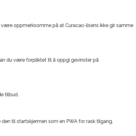
e bør være oppmerksomme på at Curacao-lisens ikke gir samme
kan du være forpliktet til å oppgi gevinster på
e tilbud.
 den til startskjermen som en PWA for rask tilgang.