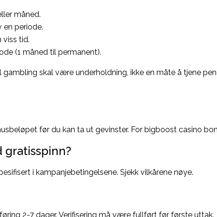
ller måned.
 en periode.
 viss tid.
iode (1 måned til permanent).
All gambling skal være underholdning, ikke en måte å tjene pen
sbeløpet før du kan ta ut gevinster. For bigboost casino bo
d gratisspinn?
esifisert i kampanjebetingelsene. Sjekk vilkårene nøye.
øring 2-7 dager. Verifisering må være fullført før første uttak.