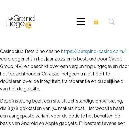
Casinoclub Bets pino casino
https://betspino-casino.com/
werd opgericht in het jaar 2023 en is bestuurd door Casbit
Group N.V., en beschikt over een vergunning uitgegeven door
het toezichthouder Curaçao, hetgeen u niet hoeft te
doubleren over de integriteit, transparantie en duidelijkheid
van het de goksite.
Deze instelling bezit een site uit zelfstandige ontwikkeling,
die 8378 gokkasten van 74 makers host. Het website heeft
een aangepaste variant voor de optie te het benutten op
basis van Android en Apple gadgets. Er bestaat tevens een