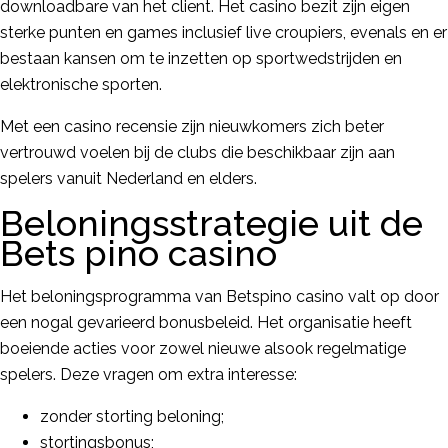
downloadbare van het client. Het casino bezit zijn eigen
sterke punten en games inclusief live croupiers, evenals en er
bestaan kansen om te inzetten op sportwedstrijden en
elektronische sporten.
Met een casino recensie zijn nieuwkomers zich beter
vertrouwd voelen bij de clubs die beschikbaar zijn aan
spelers vanuit Nederland en elders.
Beloningsstrategie uit de
Bets pino casino
Het beloningsprogramma van Betspino casino valt op door
een nogal gevarieerd bonusbeleid. Het organisatie heeft
boeiende acties voor zowel nieuwe alsook regelmatige
spelers. Deze vragen om extra interesse:
zonder storting beloning;
stortingsbonus;