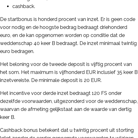
cashback.
De startbonus is honderd procent van inzet. Er is geen code
voor nodig en de hoogste bedrag bedraagt driehonderd
euro, en de kan opgenomen worden op conditie dat de
weddenschap 40 keer B bedraagt. De inzet minimaal twintig
euro bedragen.
Het beloning voor de tweede deposit is vijftig procent van
het som. Het maximum is vijfhonderd EUR inclusief 35 keer B
inzetvereiste. De minimale deposit is 20 EUR.
Het incentive voor derde inzet bedraagt 120 FS onder
dezelfde voorwaarden, uitgezonderd voor de weddenschap,
waarvan de afmeting gelijkstaat aan de waarde van dertig
keer B.
Cashback bonus betekent dat u twintig procent uit storting