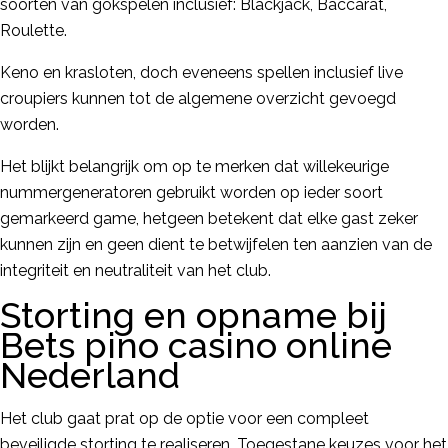
soorten van gokspelen inclusief: Blackjack, Baccarat,
Roulette.
Keno en krasloten, doch eveneens spellen inclusief live
croupiers kunnen tot de algemene overzicht gevoegd
worden.
Het blijkt belangrijk om op te merken dat willekeurige
nummergeneratoren gebruikt worden op ieder soort
gemarkeerd game, hetgeen betekent dat elke gast zeker
kunnen zijn en geen dient te betwijfelen ten aanzien van de
integriteit en neutraliteit van het club.
Storting en opname bij
Bets pino casino online
Nederland
Het club gaat prat op de optie voor een compleet
beveiligde storting te realiseren. Toegestane keuzes voor het