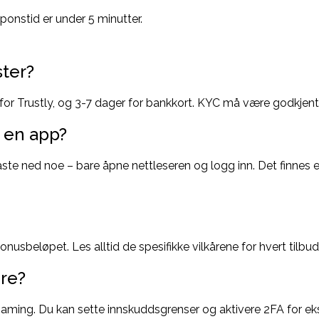
ponstid er under 5 minutter.
ster?
or Trustly, og 3-7 dager for bankkort. KYC må være godkjent f
d en app?
e laste ned noe – bare åpne nettleseren og logg inn. Det finn
usbeløpet. Les alltid de spesifikke vilkårene for hvert tilbud
ere?
Gaming. Du kan sette innskuddsgrenser og aktivere 2FA for eks