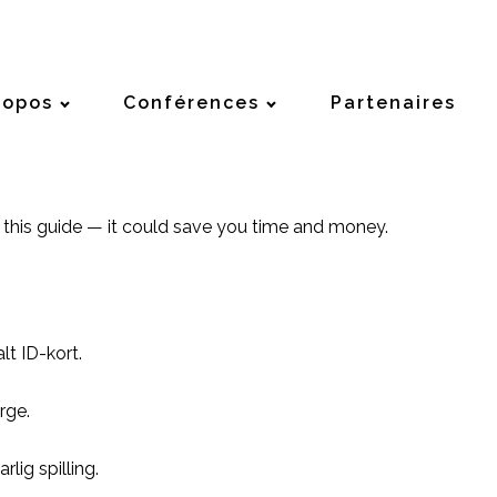
ropos
Conférences
Partenaires
d this guide — it could save you time and money.
lt ID-kort.
rge.
lig spilling.