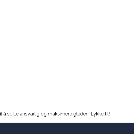
il å spille ansvarlig og maksimere gleden. Lykke til!