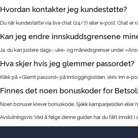
Hvordan kontakter jeg kundestøtte?
Du når kundestøtte via live chat (24/7) eller e-post. Chat er r
Kan jeg endre innskuddsgrensene min
Ja, du kan justere dags-, uke- og månedsgrenser under «Ansva
Hva skjer hvis jeg glemmer passordet?
Klikk på «Glemt passord» på innloggingssiden, skriv inn e-poste
Finnes det noen bonuskoder for Betsol
Noen bonuser krever bonuskode. Sjekk kampanjesiden eller ny
Avslutningsvis: Ved å følge denne guiden har du fått innsikt i a