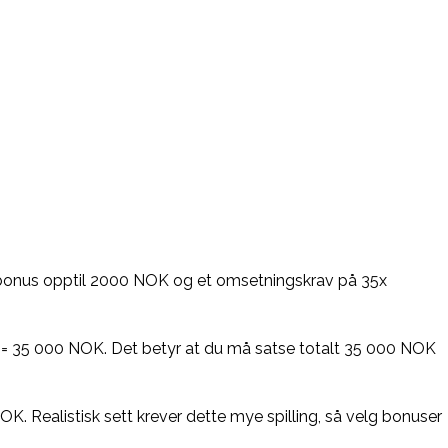
tchbonus opptil 2000 NOK og et omsetningskrav på 35x
 = 35 000 NOK. Det betyr at du må satse totalt 35 000 NOK
Realistisk sett krever dette mye spilling, så velg bonuser