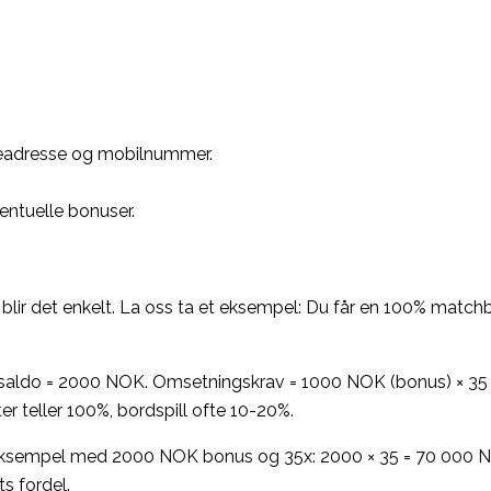
ateadresse og mobilnummer.
ventuelle bonuser.
k blir det enkelt. La oss ta et eksempel: Du får en 100% ma
l saldo = 2000 NOK. Omsetningskrav = 1000 NOK (bonus) × 35
ater teller 100%, bordspill ofte 10-20%.
sempel med 2000 NOK bonus og 35x: 2000 × 35 = 70 000 NOK. 
s fordel.