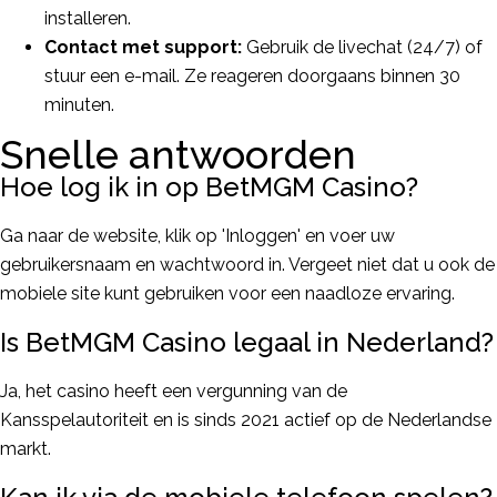
installeren.
Contact met support:
Gebruik de livechat (24/7) of
stuur een e-mail. Ze reageren doorgaans binnen 30
minuten.
Snelle antwoorden
Hoe log ik in op BetMGM Casino?
Ga naar de website, klik op 'Inloggen' en voer uw
gebruikersnaam en wachtwoord in. Vergeet niet dat u ook de
mobiele site kunt gebruiken voor een naadloze ervaring.
Is BetMGM Casino legaal in Nederland?
Ja, het casino heeft een vergunning van de
Kansspelautoriteit en is sinds 2021 actief op de Nederlandse
markt.