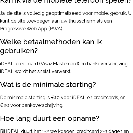
Kan ik via de mobiele telefoon spelen?
Ja, de site is volledig geoptimaliseerd voor mobiel gebruik. U
kunt de site toevoegen aan uw thuisscherm als een
Progressive Web App (PWA).
Welke betaalmethoden kan ik
gebruiken?
iDEAL, creditcard (Visa/Mastercard) en bankoverschrijving.
iDEAL wordt het snelst verwerkt.
Wat is de minimale storting?
De minimale storting is €10 voor iDEAL en creditcards, en
€20 voor bankoverschrijving.
Hoe lang duurt een opname?
Bij iDEAL duurt het 1-2 werkdagen, creditcard 2-3 dagen en