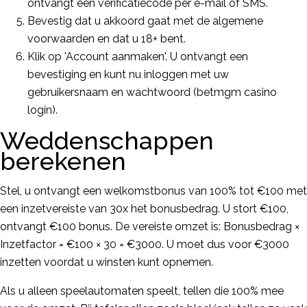
ontvangt een verificatiecode per e-mail of SMS.
Bevestig dat u akkoord gaat met de algemene
voorwaarden en dat u 18+ bent.
Klik op 'Account aanmaken'. U ontvangt een
bevestiging en kunt nu inloggen met uw
gebruikersnaam en wachtwoord (betmgm casino
login).
Weddenschappen
berekenen
Stel, u ontvangt een welkomstbonus van 100% tot €100 met
een inzetvereiste van 30x het bonusbedrag. U stort €100,
ontvangt €100 bonus. De vereiste omzet is: Bonusbedrag ×
Inzetfactor = €100 × 30 = €3000. U moet dus voor €3000
inzetten voordat u winsten kunt opnemen.
Als u alleen speelautomaten speelt, tellen die 100% mee