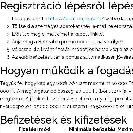
Regisztráció lépésről lépé
Látogasson el a
https://betmatch4.com/
weboldalra, 
Töltse ki a személyes adatokat (név, e-mail, telefonszá
Erősítse meg e-mail címét a kapott linkkel.
Adja meg a Betmatch promo code-ot, ha van ilyen.
Válassza ki a kívánt fizetési módot, és hajtsa végre az e
Az első befizetés után a bónusz automatikusan jóváírásra
Hogyan működik a fogadá
Tegyük fel, hogy kap egy 100% bónuszt maximum 50 000 Ft-ig
000 Ft. A megforgatandó összeg: 20 000 Ft (bónusz) × 35 = 7
megtennie. A játékok hozzájárulása eltérő: a nyerőgépek ált
nyerőgépeken, az 200 000 Ft-ot számít; ha 50 000 Ft-ot rulet
Befizetések és kifizetések
Fizetési mód
Minimális befizetés
Maximá