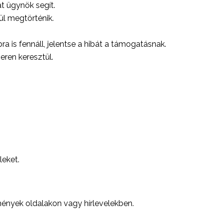
t ügynök segít.
ül megtörténik.
ra is fennáll, jelentse a hibát a támogatásnak.
eren keresztül.
leket.
ények oldalakon vagy hírlevelekben.