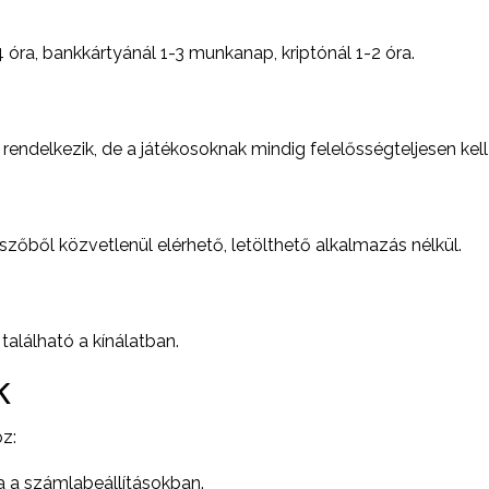
 óra, bankkártyánál 1-3 munkanap, kriptónál 1-2 óra.
l rendelkezik, de a játékosoknak mindig felelősségteljesen kell
őből közvetlenül elérhető, letölthető alkalmazás nélkül.
található a kínálatban.
k
z:
ása a számlabeállításokban.