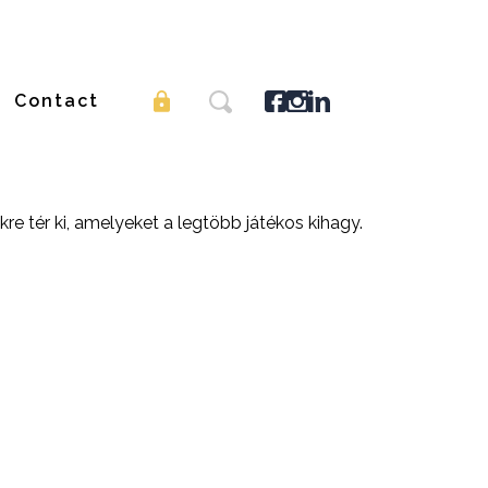
Contact
kre tér ki, amelyeket a legtöbb játékos kihagy.