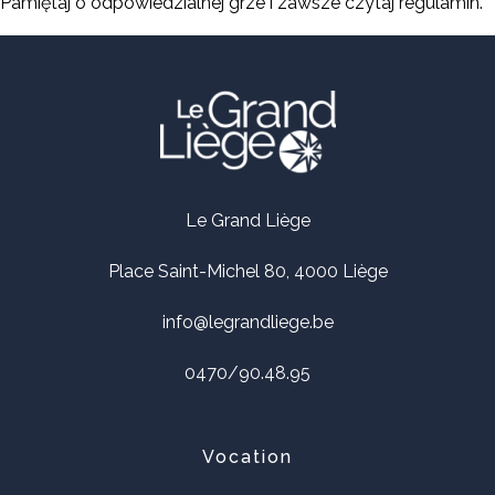
Pamiętaj o odpowiedzialnej grze i zawsze czytaj regulamin.
Le Grand Liège
Place Saint-Michel 80, 4000 Liège
info@legrandliege.be
0470/90.48.95
Vocation