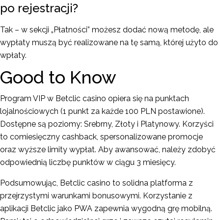
po rejestracji?
Tak – w sekcji „Płatności” możesz dodać nową metodę, ale
wypłaty muszą być realizowane na tę samą, której użyto do
wpłaty.
Good to Know
Program VIP w Betclic casino opiera się na punktach
lojalnościowych (1 punkt za każde 100 PLN postawione).
Dostępne są poziomy: Srebrny, Złoty i Platynowy. Korzyści
to comiesięczny cashback, spersonalizowane promocje
oraz wyższe limity wypłat. Aby awansować, należy zdobyć
odpowiednią liczbę punktów w ciągu 3 miesięcy.
Podsumowując, Betclic casino to solidna platforma z
przejrzystymi warunkami bonusowymi. Korzystanie z
aplikacji Betclic jako PWA zapewnia wygodną grę mobilną.