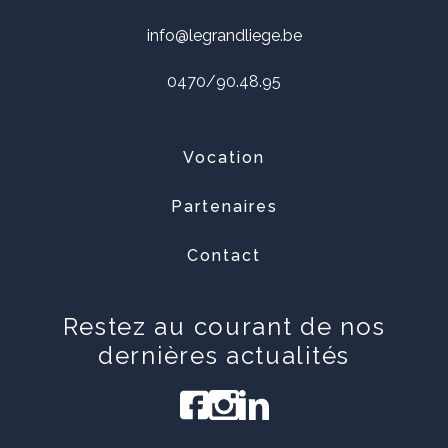
info@legrandliege.be
0470/90.48.95
Vocation
Partenaires
Contact
Restez au courant de nos
dernières actualités