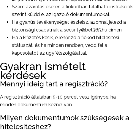
Számlazárolás esetén a fiókodban található instrukciók
szerint küldd el az igazoló dokumentumokat.
Ha gyanús tevékenységet észlelsz, azonnal jelezd a
biztonsági csapatnak a security@bet365.hu címen.
Ha a kifizetés késik, ellenőrizd a fiókod hitelesítési
státuszát, és ha minden rendben, vedd fel a
kapcsolatot az ügyfélszolgálattal.
Gyakran ismételt
kérdések
Mennyi ideig tart a regisztráció?
A regisztráció általában 5-10 percet vesz igénybe, ha
minden dokumentum kéznél van.
Milyen dokumentumok szükségesek a
hitelesítéshez?