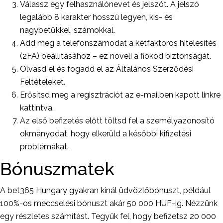
Válassz egy felhasználónevet és jelszót. A jelszó
legalább 8 karakter hosszú legyen, kis- és
nagybetűkkel, számokkal.
Add meg a telefonszámodat a kétfaktoros hitelesítés
(2FA) beállításához – ez növeli a fiókod biztonságát.
Olvasd el és fogadd el az Általános Szerződési
Feltételeket.
Erősítsd meg a regisztrációt az e-mailben kapott linkre
kattintva.
Az első befizetés előtt töltsd fel a személyazonosító
okmányodat, hogy elkerüld a későbbi kifizetési
problémákat.
Bónuszmatek
A bet365 Hungary gyakran kínál üdvözlőbónuszt, például
100%-os meccselési bónuszt akár 50 000 HUF-ig. Nézzünk
egy részletes számítást. Tegyük fel, hogy befizetsz 20 000