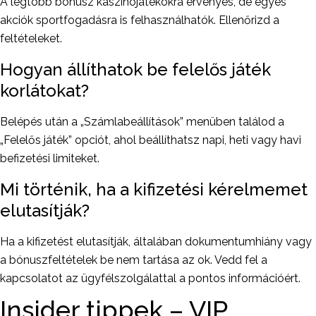
A legtöbb bónusz kaszinójátékokra érvényes, de egyes
akciók sportfogadásra is felhasználhatók. Ellenőrizd a
feltételeket.
Hogyan állíthatok be felelős játék
korlátokat?
Belépés után a „Számlabeállítások” menüben találod a
„Felelős játék” opciót, ahol beállíthatsz napi, heti vagy havi
befizetési limiteket.
Mi történik, ha a kifizetési kérelmemet
elutasítják?
Ha a kifizetést elutasítják, általában dokumentumhiány vagy
a bónuszfeltételek be nem tartása az ok. Vedd fel a
kapcsolatot az ügyfélszolgálattal a pontos információért.
Insider tippek – VIP