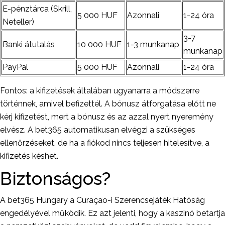
E-pénztárca (Skrill,
5 000 HUF
Azonnali
1-24 óra
Neteller)
3-7
Banki átutalás
10 000 HUF
1-3 munkanap
munkanap
PayPal
5 000 HUF
Azonnali
1-24 óra
Fontos: a kifizetések általában ugyanarra a módszerre
történnek, amivel befizettél. A bónusz átforgatása előtt ne
kérj kifizetést, mert a bónusz és az azzal nyert nyeremény
elvész. A bet365 automatikusan elvégzi a szükséges
ellenőrzéseket, de ha a fiókod nincs teljesen hitelesítve, a
kifizetés késhet.
Biztonságos?
A bet365 Hungary a Curaçao-i Szerencsejáték Hatóság
engedélyével működik. Ez azt jelenti, hogy a kaszinó betartja