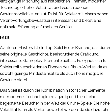
einzigartige Mischung aus historischen Themen, moderner
Technologie, hoher Volatilität und verschiedenen
Gewinnmöglichkeiten auf. Es ist für Spieler mit einem hohen
Verantwortungsbewusstsein interessant und bietet eine
optimale Erfahrung auf mobilen Geräten.
Fazit
Aviatoren Masters ist ein Top-Spiel in der Branche, das durch
seine originelle Geschichte, beeindruckende Grafik und
interessante Gameplay-Elemente auffällt. Es eignet sich für
Spieler mit verschiedenen Ebenen des Risiko-Wertes, da es
sowohl geringe Mindesteinsätze als auch hohe mögliche
Gewinne bietet.
Das Spiel ist durch die Kombination historischer Elemente
mit moderner Technologie einzigartig und bietet eine
begeisterte Besucher in der Welt der Online-Spiele. Die hohe
Volatilität kann als Vorteil gewertet werden, da sie dazu führt,