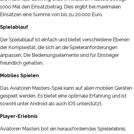
1000 Mal den Einsatzbetrag. Dies ergibt bei maximalen
Einsätzen eine Summe von bis zu 20.000 Euro.
Spielablauf
Der Spielablauf ist einfach und bietet verschiedene Ebenen
der Komplexität, die sich an die Spieleranforderungen
anpassen. Die Bedienungselemente sind für Einsteiger
freundlich gehalten.
Mobiles Spielen
Das Aviatoren Masters-Spiel kann auf allen mobilen Geräten
gespielt werden. Es bietet eine optimale Erfahrung und ist
sowohl unter Android als auch iOS unterstützt.
Player-Erlebnis
Aviatoren Masters bot ein herausforderndes Spielerlebnis,