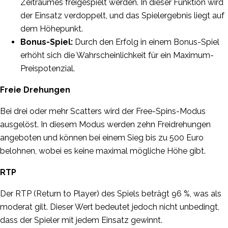
Zeitraumes freigespielt werden. In dieser Funktion wird
der Einsatz verdoppelt, und das Spielergebnis liegt auf
dem Höhepunkt.
Bonus-Spiel:
Durch den Erfolg in einem Bonus-Spiel
erhöht sich die Wahrscheinlichkeit für ein Maximum-
Preispotenzial.
Freie Drehungen
Bei drei oder mehr Scatters wird der Free-Spins-Modus
ausgelöst. In diesem Modus werden zehn Freidrehungen
angeboten und können bei einem Sieg bis zu 500 Euro
belohnen, wobei es keine maximal mögliche Höhe gibt.
RTP
Der RTP (Return to Player) des Spiels beträgt 96 %, was als
moderat gilt. Dieser Wert bedeutet jedoch nicht unbedingt,
dass der Spieler mit jedem Einsatz gewinnt.