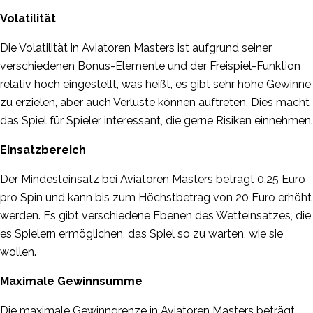
Volatilität
Die Volatilität in Aviatoren Masters ist aufgrund seiner
verschiedenen Bonus-Elemente und der Freispiel-Funktion
relativ hoch eingestellt, was heißt, es gibt sehr hohe Gewinne
zu erzielen, aber auch Verluste können auftreten. Dies macht
das Spiel für Spieler interessant, die gerne Risiken einnehmen.
Einsatzbereich
Der Mindesteinsatz bei Aviatoren Masters beträgt 0,25 Euro
pro Spin und kann bis zum Höchstbetrag von 20 Euro erhöht
werden. Es gibt verschiedene Ebenen des Wetteinsatzes, die
es Spielern ermöglichen, das Spiel so zu warten, wie sie
wollen.
Maximale Gewinnsumme
Die maximale Gewinngrenze in Aviatoren Masters beträgt