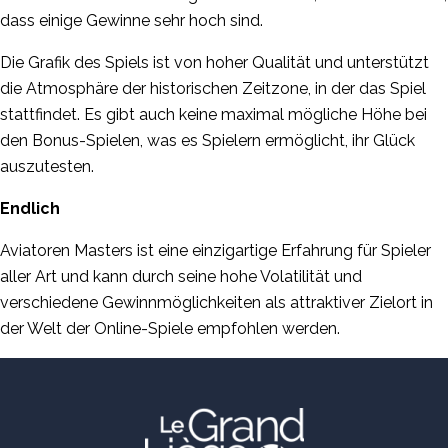
dass einige Gewinne sehr hoch sind.
Die Grafik des Spiels ist von hoher Qualität und unterstützt
die Atmosphäre der historischen Zeitzone, in der das Spiel
stattfindet. Es gibt auch keine maximal mögliche Höhe bei
den Bonus-Spielen, was es Spielern ermöglicht, ihr Glück
auszutesten.
Endlich
Aviatoren Masters ist eine einzigartige Erfahrung für Spieler
aller Art und kann durch seine hohe Volatilität und
verschiedene Gewinnmöglichkeiten als attraktiver Zielort in
der Welt der Online-Spiele empfohlen werden.