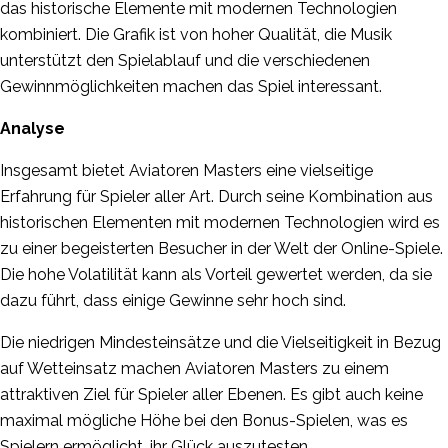
das historische Elemente mit modernen Technologien
kombiniert. Die Grafik ist von hoher Qualität, die Musik
unterstützt den Spielablauf und die verschiedenen
Gewinnmöglichkeiten machen das Spiel interessant.
Analyse
Insgesamt bietet Aviatoren Masters eine vielseitige
Erfahrung für Spieler aller Art. Durch seine Kombination aus
historischen Elementen mit modernen Technologien wird es
zu einer begeisterten Besucher in der Welt der Online-Spiele.
Die hohe Volatilität kann als Vorteil gewertet werden, da sie
dazu führt, dass einige Gewinne sehr hoch sind.
Die niedrigen Mindesteinsätze und die Vielseitigkeit in Bezug
auf Wetteinsatz machen Aviatoren Masters zu einem
attraktiven Ziel für Spieler aller Ebenen. Es gibt auch keine
maximal mögliche Höhe bei den Bonus-Spielen, was es
Spielern ermöglicht, ihr Glück auszutesten.