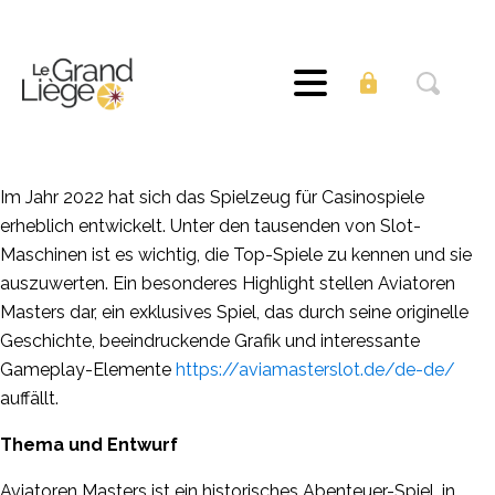
Im Jahr 2022 hat sich das Spielzeug für Casinospiele
erheblich entwickelt. Unter den tausenden von Slot-
Maschinen ist es wichtig, die Top-Spiele zu kennen und sie
auszuwerten. Ein besonderes Highlight stellen Aviatoren
Masters dar, ein exklusives Spiel, das durch seine originelle
Geschichte, beeindruckende Grafik und interessante
Gameplay-Elemente
https://aviamasterslot.de/de-de/
auffällt.
Thema und Entwurf
Aviatoren Masters ist ein historisches Abenteuer-Spiel, in