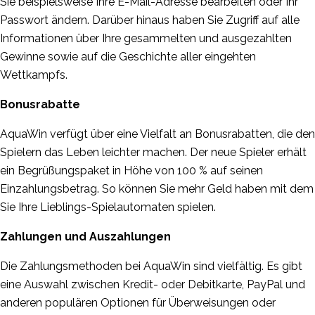
Sie beispielsweise Ihre E-Mail-Adresse bearbeiten oder Ihr
Passwort ändern. Darüber hinaus haben Sie Zugriff auf alle
Informationen über Ihre gesammelten und ausgezahlten
Gewinne sowie auf die Geschichte aller eingehten
Wettkampfs.
Bonusrabatte
AquaWin verfügt über eine Vielfalt an Bonusrabatten, die den
Spielern das Leben leichter machen. Der neue Spieler erhält
ein Begrüßungspaket in Höhe von 100 % auf seinen
Einzahlungsbetrag. So können Sie mehr Geld haben mit dem
Sie Ihre Lieblings-Spielautomaten spielen.
Zahlungen und Auszahlungen
Die Zahlungsmethoden bei AquaWin sind vielfältig. Es gibt
eine Auswahl zwischen Kredit- oder Debitkarte, PayPal und
anderen populären Optionen für Überweisungen oder