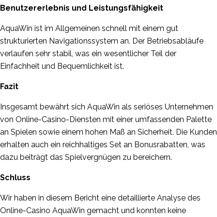
Benutzererlebnis und Leistungsfähigkeit
AquaWin ist im Allgemeinen schnell mit einem gut
strukturierten Navigationssystem an. Der Betriebsabläufe
verlaufen sehr stabil, was ein wesentlicher Teil der
Einfachheit und Bequemlichkeit ist.
Fazit
Insgesamt bewährt sich AquaWin als seriöses Unternehmen
von Online-Casino-Diensten mit einer umfassenden Palette
an Spielen sowie einem hohen Maß an Sicherheit. Die Kunden
erhalten auch ein reichhaltiges Set an Bonusrabatten, was
dazu beiträgt das Spielvergnügen zu bereichern.
Schluss
Wir haben in diesem Bericht eine detaillierte Analyse des
Online-Casino AquaWin gemacht und konnten keine