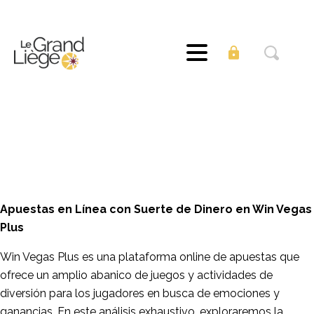
Apuestas en Línea
con Suerte de
Dinero en Win
Vegas Plus
Apuestas en Línea con Suerte de Dinero en Win Vegas
Plus
Win Vegas Plus es una plataforma online de apuestas que
ofrece un amplio abanico de juegos y actividades de
diversión para los jugadores en busca de emociones y
ganancias. En este análisis exhaustivo, exploraremos la