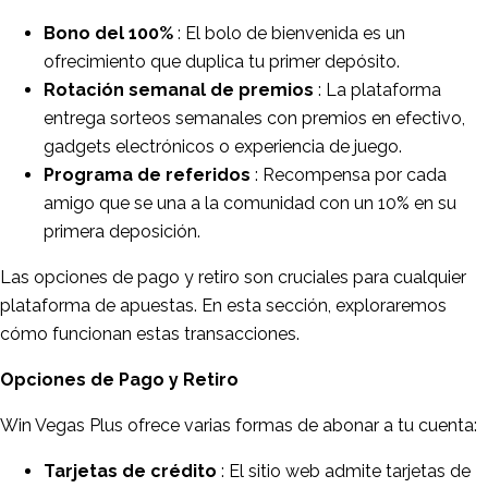
Bono del 100%
: El bolo de bienvenida es un
ofrecimiento que duplica tu primer depósito.
Rotación semanal de premios
: La plataforma
entrega sorteos semanales con premios en efectivo,
gadgets electrónicos o experiencia de juego.
Programa de referidos
: Recompensa por cada
amigo que se una a la comunidad con un 10% en su
primera deposición.
Las opciones de pago y retiro son cruciales para cualquier
plataforma de apuestas. En esta sección, exploraremos
cómo funcionan estas transacciones.
Opciones de Pago y Retiro
Win Vegas Plus ofrece varias formas de abonar a tu cuenta:
Tarjetas de crédito
: El sitio web admite tarjetas de