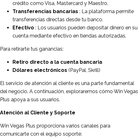
crédito como Visa, Mastercard y Maestro.
Transferencias bancarias
: La plataforma permite
transferencias directas desde tu banco.
Efectivo
: Los usuarios pueden depositar dinero en su
cuenta mediante efectivo en tiendas autorizadas.
Para retirarte tus ganancias:
Retiro directo a la cuenta bancaria
Dólares electrónicos
(PayPal, Skrill)
El servicio de atención al cliente es una parte fundamental
del negocio. A continuación, exploraremos cómo Win Vegas
Plus apoya a sus usuarios.
Atención al Cliente y Soporte
Win Vegas Plus proporciona varios canales para
comunicarte con el equipo soporte: