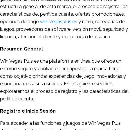
estructura general de esta marca, el proceso de registro, las
características del perfil de cuenta, ofertas promocionales,
opciones de pago
win-vegasplus.es
y retiro, categorías de
juegos, proveedores de software, versión móvil, seguridad y
licencia, atención al cliente y experiencia del usuario.
Resumen General
Win Vegas Plus es una plataforma en línea que ofrece un
entorno seguro y confiable para apostar. La marca tiene
como objetivo brindar experiencias de juego innovadoras y
emocionantes a sus usuarios. En la siguiente sección,
exploraremos el proceso de registro y las características del
perfil de cuenta.
Registro e Inicio Sesión
Para acceder a las funciones y juegos de Win Vegas Plus,