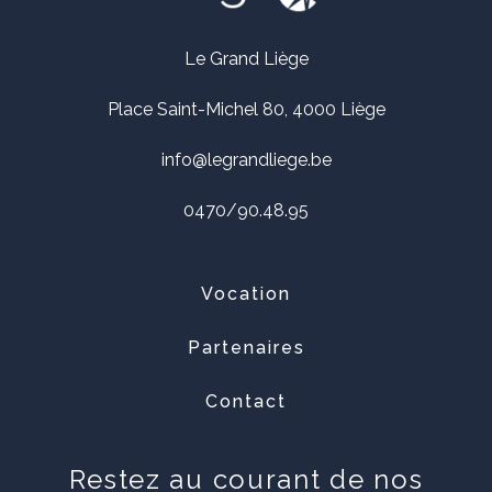
Le Grand Liège
Place Saint-Michel 80, 4000 Liège
info@legrandliege.be
0470/90.48.95
Vocation
Partenaires
Contact
Restez au courant de nos