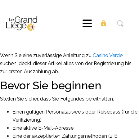
Wenn Sie eine zuverlässige Anleitung zu
Casino Verde
suchen, deckt dieser Artikel alles von der Registrierung bis
zur ersten Auszahlung ab.
Bevor Sie beginnen
Stellen Sie sicher, dass Sie Folgendes bereithalten:
Einen gültigen Personalausweis oder Reisepass (für die
Verifizierung)
Eine aktive E-Mail-Adresse
Eine der akzeptierten Zahlungsmethoden (z. B.