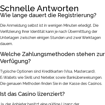
Schnelle Antworten
Wie lange dauert die Registrierung?
Die Anmeldung selbst ist in wenigen Minuten erledigt. Die
Verifizierung Ihrer Identität kann je nach Übermittlung der
Unterlagen zwischen einigen Stunden und zwei Werktagen
dauern.
Welche Zahlungsmethoden stehen zur
Verfügung?
Typische Optionen sind Kreditkarten (Visa, Mastercard),
E‑Wallets wie Skrill und Neteller, sowie Banküberweisungen.
Die genauen Methoden finden Sie in der Kasse des Casinos.
Ist das Casino lizenziert?
Ja, der Anbieter besitzt eine gültige Lizenz der