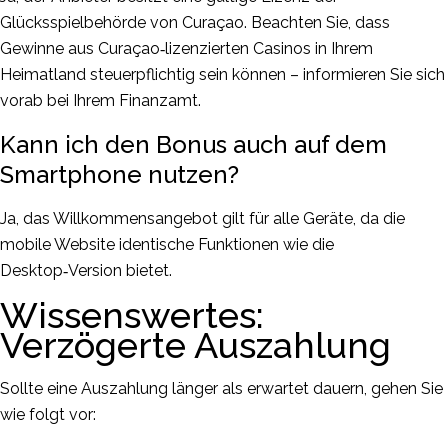
Glücksspielbehörde von Curaçao. Beachten Sie, dass
Gewinne aus Curaçao‑lizenzierten Casinos in Ihrem
Heimatland steuerpflichtig sein können – informieren Sie sich
vorab bei Ihrem Finanzamt.
Kann ich den Bonus auch auf dem
Smartphone nutzen?
Ja, das Willkommensangebot gilt für alle Geräte, da die
mobile Website identische Funktionen wie die
Desktop‑Version bietet.
Wissenswertes:
Verzögerte Auszahlung
Sollte eine Auszahlung länger als erwartet dauern, gehen Sie
wie folgt vor: