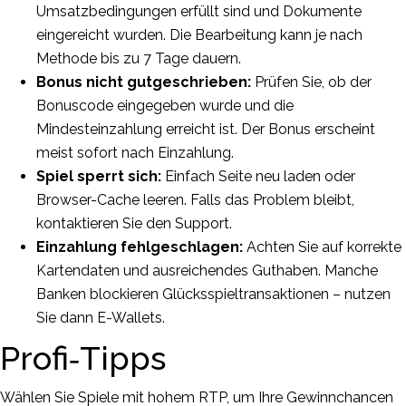
Umsatzbedingungen erfüllt sind und Dokumente
eingereicht wurden. Die Bearbeitung kann je nach
Methode bis zu 7 Tage dauern.
Bonus nicht gutgeschrieben:
Prüfen Sie, ob der
Bonuscode eingegeben wurde und die
Mindesteinzahlung erreicht ist. Der Bonus erscheint
meist sofort nach Einzahlung.
Spiel sperrt sich:
Einfach Seite neu laden oder
Browser-Cache leeren. Falls das Problem bleibt,
kontaktieren Sie den Support.
Einzahlung fehlgeschlagen:
Achten Sie auf korrekte
Kartendaten und ausreichendes Guthaben. Manche
Banken blockieren Glücksspieltransaktionen – nutzen
Sie dann E-Wallets.
Profi‑Tipps
Wählen Sie Spiele mit hohem RTP, um Ihre Gewinnchancen