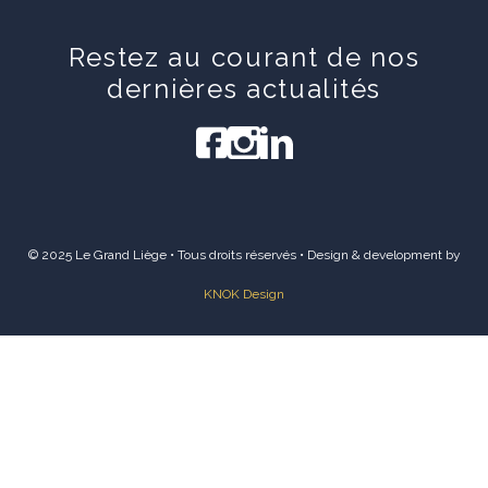
Restez au courant de nos
dernières actualités
© 2025 Le Grand Liège • Tous droits réservés • Design & development by
KNOK Design