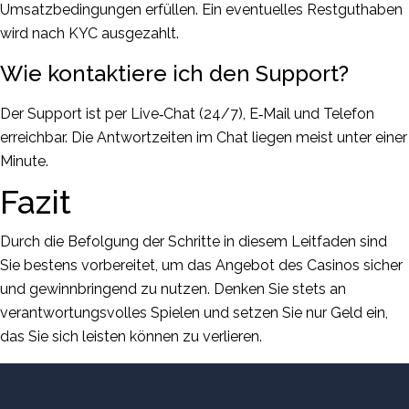
Umsatzbedingungen erfüllen. Ein eventuelles Restguthaben
wird nach KYC ausgezahlt.
Wie kontaktiere ich den Support?
Der Support ist per Live‑Chat (24/7), E‑Mail und Telefon
erreichbar. Die Antwortzeiten im Chat liegen meist unter einer
Minute.
Fazit
Durch die Befolgung der Schritte in diesem Leitfaden sind
Sie bestens vorbereitet, um das Angebot des Casinos sicher
und gewinnbringend zu nutzen. Denken Sie stets an
verantwortungsvolles Spielen und setzen Sie nur Geld ein,
das Sie sich leisten können zu verlieren.