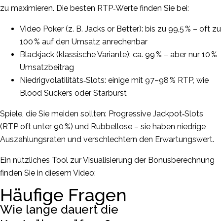
zu maximieren. Die besten RTP‑Werte finden Sie bei:
Video Poker (z. B. Jacks or Better): bis zu 99,5 % – oft zu
100 % auf den Umsatz anrechenbar
Blackjack (klassische Variante): ca. 99 % – aber nur 10 %
Umsatzbeitrag
Niedrigvolatilitäts‑Slots: einige mit 97–98 % RTP, wie
Blood Suckers oder Starburst
Spiele, die Sie meiden sollten: Progressive Jackpot‑Slots
(RTP oft unter 90 %) und Rubbellose – sie haben niedrige
Auszahlungsraten und verschlechtern den Erwartungswert.
Ein nützliches Tool zur Visualisierung der Bonusberechnung
finden Sie in diesem Video:
Häufige Fragen
Wie lange dauert die