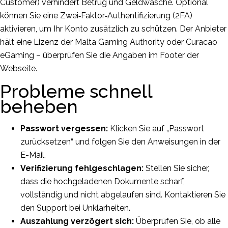
Customer) verhindert Betrug und Geldwäsche. Optional
können Sie eine Zwei‑Faktor‑Authentifizierung (2FA)
aktivieren, um Ihr Konto zusätzlich zu schützen. Der Anbieter
hält eine Lizenz der Malta Gaming Authority oder Curacao
eGaming – überprüfen Sie die Angaben im Footer der
Webseite.
Probleme schnell
beheben
Passwort vergessen:
Klicken Sie auf „Passwort
zurücksetzen“ und folgen Sie den Anweisungen in der
E-Mail.
Verifizierung fehlgeschlagen:
Stellen Sie sicher,
dass die hochgeladenen Dokumente scharf,
vollständig und nicht abgelaufen sind. Kontaktieren Sie
den Support bei Unklarheiten.
Auszahlung verzögert sich:
Überprüfen Sie, ob alle