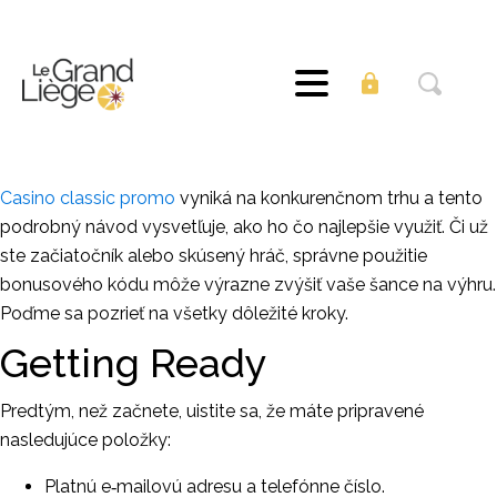
Casino classic promo
vyniká na konkurenčnom trhu a tento
podrobný návod vysvetľuje, ako ho čo najlepšie využiť. Či už
ste začiatočník alebo skúsený hráč, správne použitie
bonusového kódu môže výrazne zvýšiť vaše šance na výhru.
Poďme sa pozrieť na všetky dôležité kroky.
Getting Ready
Predtým, než začnete, uistite sa, že máte pripravené
nasledujúce položky:
Platnú e‑mailovú adresu a telefónne číslo.