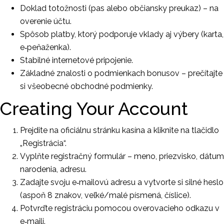
Doklad totožnosti (pas alebo občiansky preukaz) – na
overenie účtu.
Spôsob platby, ktorý podporuje vklady aj výbery (karta,
e‑peňaženka).
Stabilné internetové pripojenie.
Základné znalosti o podmienkach bonusov – prečítajte
si všeobecné obchodné podmienky.
Creating Your Account
Prejdite na oficiálnu stránku kasína a kliknite na tlačidlo
„Registrácia“.
Vyplňte registračný formulár – meno, priezvisko, dátum
narodenia, adresu.
Zadajte svoju e‑mailovú adresu a vytvorte si silné heslo
(aspoň 8 znakov, veľké/malé písmená, číslice).
Potvrďte registráciu pomocou overovacieho odkazu v
e‑maili.