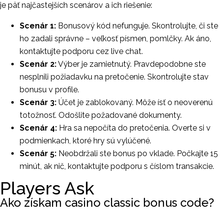
je päť najčastejších scenárov a ich riešenie:
Scenár 1:
Bonusový kód nefunguje. Skontrolujte, či ste
ho zadali správne – veľkosť písmen, pomlčky. Ak áno,
kontaktujte podporu cez live chat.
Scenár 2:
Výber je zamietnutý. Pravdepodobne ste
nesplnili požiadavku na pretočenie. Skontrolujte stav
bonusu v profile.
Scenár 3:
Účet je zablokovaný. Môže ísť o neoverenú
totožnosť. Odošlite požadované dokumenty.
Scenár 4:
Hra sa nepočíta do pretočenia. Overte si v
podmienkach, ktoré hry sú vylúčené.
Scenár 5:
Neobdržali ste bonus po vklade. Počkajte 15
minút, ak nič, kontaktujte podporu s číslom transakcie.
Players Ask
Ako získam casino classic bonus code?