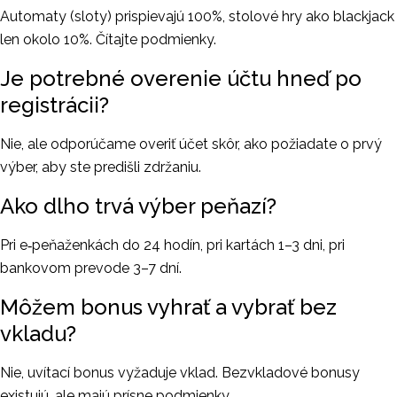
Automaty (sloty) prispievajú 100%, stolové hry ako blackjack
len okolo 10%. Čítajte podmienky.
Je potrebné overenie účtu hneď po
registrácii?
Nie, ale odporúčame overiť účet skôr, ako požiadate o prvý
výber, aby ste predišli zdržaniu.
Ako dlho trvá výber peňazí?
Pri e‑peňaženkách do 24 hodín, pri kartách 1–3 dni, pri
bankovom prevode 3–7 dní.
Môžem bonus vyhrať a vybrať bez
vkladu?
Nie, uvítací bonus vyžaduje vklad. Bezvkladové bonusy
existujú, ale majú prísne podmienky.