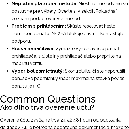
Neplatná platobná metóda:
Niektoré metódy nie sú
dostupné pre výbery. Overte si v sekcii „Pokladňa“
zoznam podporovaných metód.
Problém s prihlásením:
Skúste resetovať heslo
pomocou e‑mailu. Ak 2FA blokuje prístup, kontaktujte
podporu.
Hra sa nenačítava:
Vymažte vyrovnávaciu pamäť
prehliadača, skúste iný prehliadač alebo prepnite na
mobilnú verziu.
Výber bol zamietnutý:
Skontrolujte, či ste neporušili
bonusové podmienky (napr. maximálna stávka počas
bonusu je 5 €).
Common Questions
Ako dlho trvá overenie účtu?
Overenie účtu zvyčajne trvá 24 až 48 hodín od odoslania
dokladov. Ak je potrebná dodatočná dokumentácia, môže to