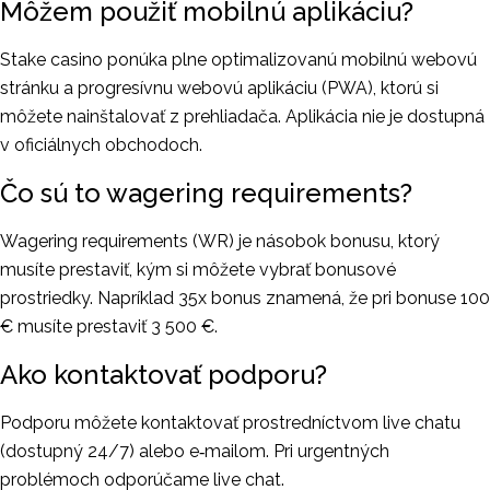
Môžem použiť mobilnú aplikáciu?
Stake casino ponúka plne optimalizovanú mobilnú webovú
stránku a progresívnu webovú aplikáciu (PWA), ktorú si
môžete nainštalovať z prehliadača. Aplikácia nie je dostupná
v oficiálnych obchodoch.
Čo sú to wagering requirements?
Wagering requirements (WR) je násobok bonusu, ktorý
musíte prestaviť, kým si môžete vybrať bonusové
prostriedky. Napríklad 35x bonus znamená, že pri bonuse 100
€ musíte prestaviť 3 500 €.
Ako kontaktovať podporu?
Podporu môžete kontaktovať prostredníctvom live chatu
(dostupný 24/7) alebo e‑mailom. Pri urgentných
problémoch odporúčame live chat.