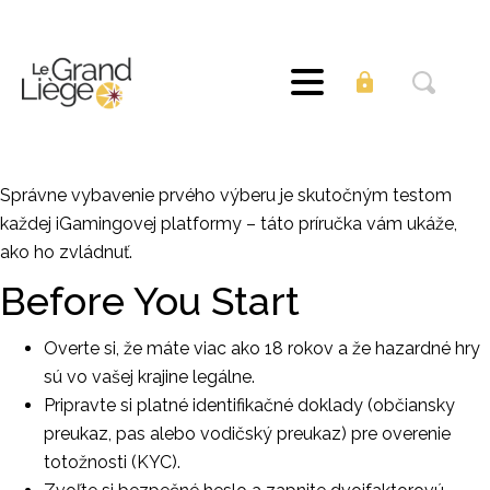
Správne vybavenie prvého výberu je skutočným testom
každej iGamingovej platformy – táto príručka vám ukáže,
ako ho zvládnuť.
Before You Start
Overte si, že máte viac ako 18 rokov a že hazardné hry
sú vo vašej krajine legálne.
Pripravte si platné identifikačné doklady (občiansky
preukaz, pas alebo vodičský preukaz) pre overenie
totožnosti (KYC).