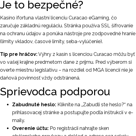
Je to bezpečné?
Kasíno ifortuna vlastní licenciu Curacao eGaming, čo
zaručuje základnú reguláciu. Stránka používa SSL šifrovanie
na ochranu údajov a ponúka nástroje pre zodpovedné hranie
(limity vkladov, časové limity, seba-vylúčenie).
Tip pre hráčov:
Výhry z kasín s licenciou Curacao môžu byť
vo vašej krajine predmetom dane z príjmu. Pred výberom si
overte miestnu legislatívu – na rozdiel od MGA licencií nie je
daňová povinnosť vždy odstránená.
Sprievodca podporou
Zabudnuté heslo:
Kliknite na „Zabudli ste heslo?“ na
prihlasovacej stránke a postupujte podľa inštrukcií v e-
maily.
Overenie účtu:
Po registrácii nahrajte sken