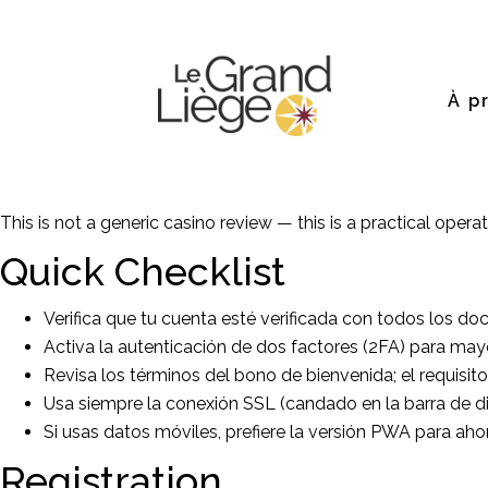
À p
This is not a generic casino review — this is a practical oper
Quick Checklist
Verifica que tu cuenta esté verificada con todos los do
Activa la autenticación de dos factores (2FA) para may
Revisa los términos del bono de bienvenida; el requisit
Usa siempre la conexión SSL (candado en la barra de dire
Si usas datos móviles, prefiere la versión PWA para aho
Registration