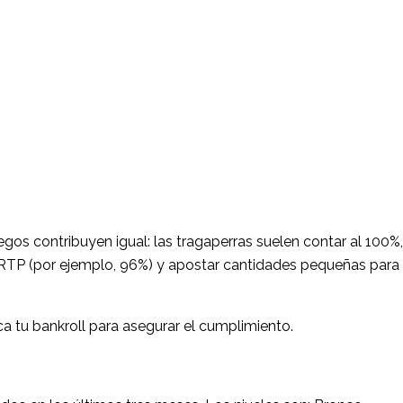
os contribuyen igual: las tragaperras suelen contar al 100%,
ta RTP (por ejemplo, 96%) y apostar cantidades pequeñas para
ca tu bankroll para asegurar el cumplimiento.