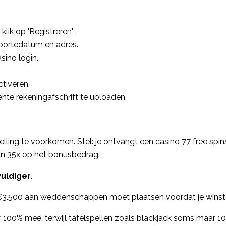
klik op 'Registreren'.
boortedatum en adres.
ino login.
tiveren.
cente rekeningafschrift te uploaden.
telling te voorkomen. Stel: je ontvangt een casino 77 free sp
n 35x op het bonusbedrag.
vuldiger
.
al €3.500 aan weddenschappen moet plaatsen voordat je winst
00% mee, terwijl tafelspellen zoals blackjack soms maar 10% b