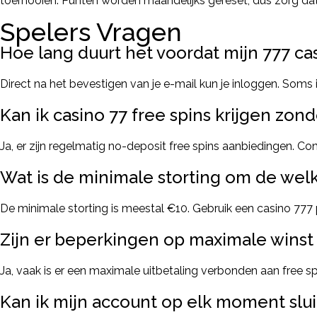
toernooien. Punten worden maandelijks gereset, dus zorg dat j
Spelers Vragen
Hoe lang duurt het voordat mijn 777 cas
Direct na het bevestigen van je e-mail kun je inloggen. Soms 
Kan ik casino 77 free spins krijgen zond
Ja, er zijn regelmatig no-deposit free spins aanbiedingen. Co
Wat is de minimale storting om de wel
De minimale storting is meestal €10. Gebruik een casino 77
Zijn er beperkingen op maximale winst u
Ja, vaak is er een maximale uitbetaling verbonden aan free s
Kan ik mijn account op elk moment slu