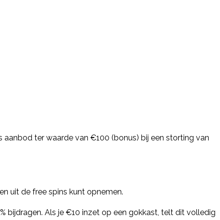
ins aanbod ter waarde van €100 (bonus) bij een storting van
en uit de free spins kunt opnemen.
ijdragen. Als je €10 inzet op een gokkast, telt dit volledig