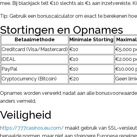
mee. Bij blackjack telt €10 slechts als €1 aan inzetvereiste. 
Tip: Gebruik een bonuscalculator om exact te berekenen hoeve
Stortingen en Opnames
Betaalmethode
Minimale Storting
Maxima
Creditcard (Visa/Mastercard)
€10
€5.000 p
iDEAL
€10
€2.000 pe
PayPal
€10
€10.000 
Cryptocurrency (Bitcoin)
€20
Geen limi
Opnames worden verwerkt nadat aan alle bonusvoorwaarden is
anders vermeld.
Veiligheid
https://777casinos.eu.com/
maakt gebruik van SSL-versleute
bepaalde normen, maar niet aan strengere Europese regelgevi