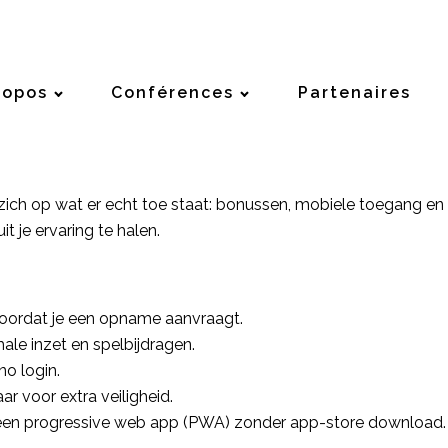
ropos
Conférences
Partenaires
 zich op wat er echt toe staat: bonussen, mobiele toegang en o
t je ervaring te halen.
 voordat je een opname aanvraagt.
ale inzet en spelbijdragen.
no login.
r voor extra veiligheid.
s een progressive web app (PWA) zonder app-store download.