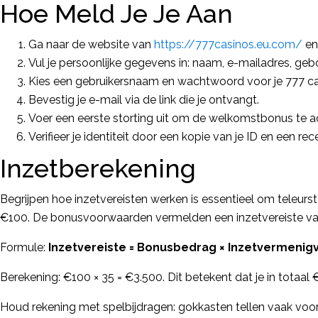
Hoe Meld Je Je Aan
Ga naar de website van
https://777casinos.eu.com/
en 
Vul je persoonlijke gegevens in: naam, e-mailadres, ge
Kies een gebruikersnaam en wachtwoord voor je 777 cas
Bevestig je e-mail via de link die je ontvangt.
Voer een eerste storting uit om de welkomstbonus te ac
Verifieer je identiteit door een kopie van je ID en een re
Inzetberekening
Begrijpen hoe inzetvereisten werken is essentieel om teleurs
€100. De bonusvoorwaarden vermelden een inzetvereiste va
Formule:
Inzetvereiste = Bonusbedrag × Inzetvermenig
Berekening: €100 × 35 = €3.500. Dit betekent dat je in tota
Houd rekening met spelbijdragen: gokkasten tellen vaak voor 1