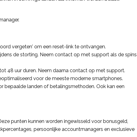
dmanager.
oord vergeten' om een reset-link te ontvangen.
ijdens de storting. Neem contact op met support als de spins
an tot 48 uur duren. Neem daarna contact op met support.
 geoptimaliseerd voor de meeste moderne smartphones.
r bepaalde landen of betalingsmethoden. Ook kan een
 Deze punten kunnen worden ingewisseld voor bonusgeld,
backpercentages, persoonlijke accountmanagers en exclusieve