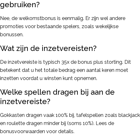
gebruiken?
Nee, de welkomstbonus is eenmalig. Er zijn wel andere
promoties voor bestaande spelers, zoals wekelijkse
bonussen.
Wat zijn de inzetvereisten?
De inzetvereiste is typisch 35x de bonus plus storting. Dit
betekent dat u het totale bedrag een aantal keren moet
inzetten voordat u winsten kunt opnemen.
Welke spellen dragen bij aan de
inzetvereiste?
Gokkasten dragen vaak 100% bij, tafelspellen zoals blackjack
en roulette dragen minder bij (soms 10%). Lees de
bonusvoorwaarden voor details.