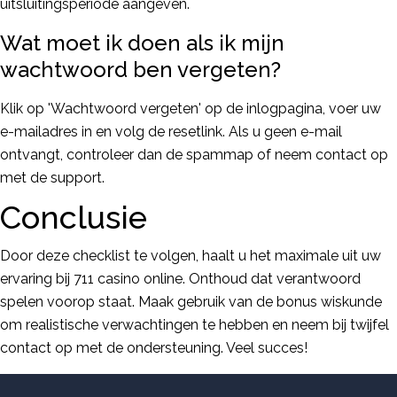
uitsluitingsperiode aangeven.
Wat moet ik doen als ik mijn
wachtwoord ben vergeten?
Klik op 'Wachtwoord vergeten' op de inlogpagina, voer uw
e-mailadres in en volg de resetlink. Als u geen e-mail
ontvangt, controleer dan de spammap of neem contact op
met de support.
Conclusie
Door deze checklist te volgen, haalt u het maximale uit uw
ervaring bij 711 casino online. Onthoud dat verantwoord
spelen voorop staat. Maak gebruik van de bonus wiskunde
om realistische verwachtingen te hebben en neem bij twijfel
contact op met de ondersteuning. Veel succes!