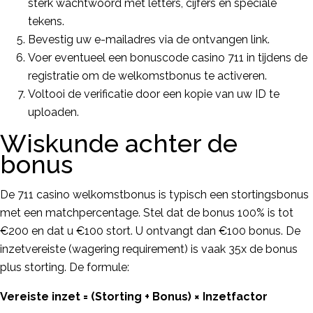
sterk wachtwoord met letters, cijfers en speciale
tekens.
Bevestig uw e-mailadres via de ontvangen link.
Voer eventueel een bonuscode casino 711 in tijdens de
registratie om de welkomstbonus te activeren.
Voltooi de verificatie door een kopie van uw ID te
uploaden.
Wiskunde achter de
bonus
De 711 casino welkomstbonus is typisch een stortingsbonus
met een matchpercentage. Stel dat de bonus 100% is tot
€200 en dat u €100 stort. U ontvangt dan €100 bonus. De
inzetvereiste (wagering requirement) is vaak 35x de bonus
plus storting. De formule:
Vereiste inzet = (Storting + Bonus) × Inzetfactor