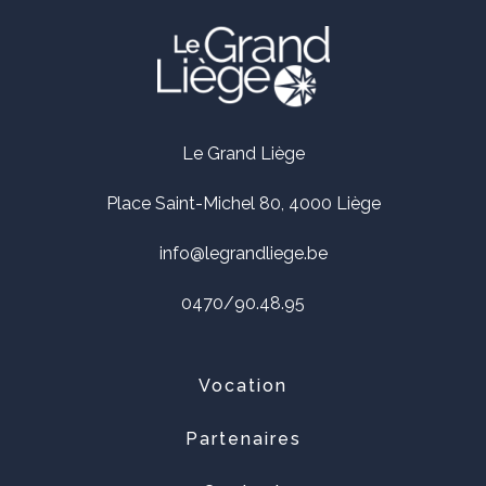
Le Grand Liège
Place Saint-Michel 80, 4000 Liège
info@legrandliege.be
0470/90.48.95
Vocation
Partenaires