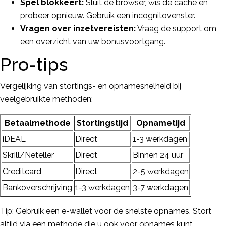
Spel blokkeert:
Sluit de browser, wis de cache en
probeer opnieuw. Gebruik een incognitovenster.
Vragen over inzetvereisten:
Vraag de support om
een overzicht van uw bonusvoortgang.
Pro-tips
Vergelijking van stortings- en opnamesnelheid bij
veelgebruikte methoden:
Betaalmethode
Stortingstijd
Opnametijd
iDEAL
Direct
1-3 werkdagen
Skrill/Neteller
Direct
Binnen 24 uur
Creditcard
Direct
2-5 werkdagen
Bankoverschrijving
1-3 werkdagen
3-7 werkdagen
Tip: Gebruik een e-wallet voor de snelste opnames. Stort
altijd via een methode die u ook voor opnames kunt