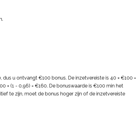
n.
 dus u ontvangt €100 bonus. De inzetvereiste is 40 × €100 =
00 × (1 - 0,96) = €160. De bonuswaarde is €100 min het
ef te zijn, moet de bonus hoger zijn of de inzetvereiste