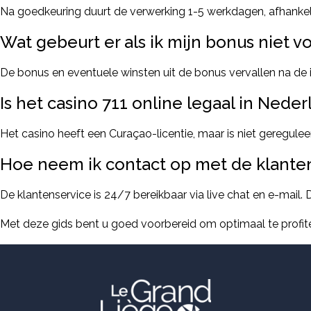
Na goedkeuring duurt de verwerking 1-5 werkdagen, afhankelij
Wat gebeurt er als ik mijn bonus niet v
De bonus en eventuele winsten uit de bonus vervallen na de 
Is het casino 711 online legaal in Neder
Het casino heeft een Curaçao-licentie, maar is niet geregulee
Hoe neem ik contact op met de klante
De klantenservice is 24/7 bereikbaar via live chat en e-mail. 
Met deze gids bent u goed voorbereid om optimaal te profiter