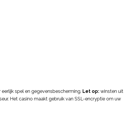
or eerlijk spel en gegevensbescherming.
Let op:
winsten uit
iseur. Het casino maakt gebruik van SSL-encryptie om uw