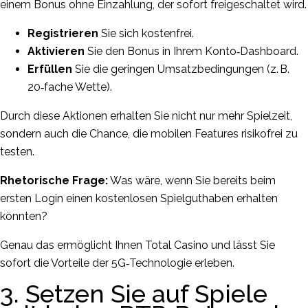
einem Bonus ohne Einzahlung, der sofort freigeschaltet wird.
Registrieren
Sie sich kostenfrei.
Aktivieren
Sie den Bonus in Ihrem Konto‑Dashboard.
Erfüllen
Sie die geringen Umsatzbedingungen (z. B.
20‑fache Wette).
Durch diese Aktionen erhalten Sie nicht nur mehr Spielzeit,
sondern auch die Chance, die mobilen Features risikofrei zu
testen.
Rhetorische Frage:
Was wäre, wenn Sie bereits beim
ersten Login einen kostenlosen Spielguthaben erhalten
könnten?
Genau das ermöglicht Ihnen Total Casino und lässt Sie
sofort die Vorteile der 5G‑Technologie erleben.
3. Setzen Sie auf Spiele