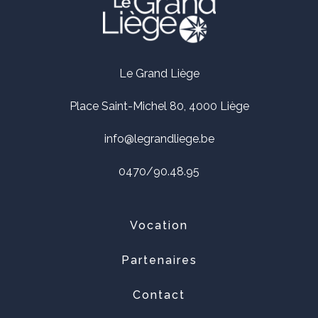
Le Grand Liège
Place Saint-Michel 80, 4000 Liège
info@legrandliege.be
0470/90.48.95
Vocation
Partenaires
Contact