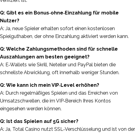
verifiziert ist.
Q: Gibt es ein Bonus‑ohne‑Einzahlung für mobile
Nutzer?
A: Ja, neue Spieler erhalten sofort einen kostenlosen
Spielguthaben, der ohne Einzahlung aktiviert werden kann.
Q: Welche Zahlungsmethoden sind für schnelle
Auszahlungen am besten geeignet?
A: E‑Wallets wie Skrill, Neteller und PayPal bieten die
schnellste Abwicklung, oft innerhalb weniger Stunden.
Q: Wie kann ich mein VIP‑Level erhöhen?
A: Durch regelmäßiges Spielen und das Erreichen von
Umsatzschwellen, die im VIP‑Bereich Ihres Kontos
eingesehen werden können.
Q: Ist das Spielen auf 5G sicher?
A: Ja, Total Casino nutzt SSL‑Verschlüsselung und ist von der