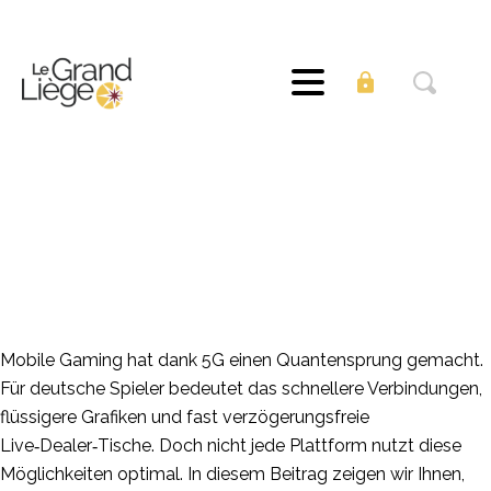
5 bewährte
Strategien für ein
erstklassiges
Mobile‑Casino‑Erleb
bei Total Casino
Mobile Gaming hat dank 5G einen Quantensprung gemacht.
Für deutsche Spieler bedeutet das schnellere Verbindungen,
flüssigere Grafiken und fast verzögerungsfreie
Live‑Dealer‑Tische. Doch nicht jede Plattform nutzt diese
Möglichkeiten optimal. In diesem Beitrag zeigen wir Ihnen,