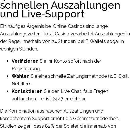
schnellen Auszahlungen
und Live‑Support
Ein häufiges Ärgernis bei Online‑Casinos sind lange
Auszahlungszeiten. Total Casino verarbeitet Auszahlungen in
der Regel innerhalb von 24 Stunden, bei E‑Wallets sogar in
wenigen Stunden.
Verifizieren
Sie Ihr Konto sofort nach der
Registrierung.
Wählen
Sie eine schnelle Zahlungsmethode (z. B. Skrill,
Neteller).
Kontaktieren
Sie den Live‑Chat, falls Fragen
auftauchen – er ist 24/7 erreichbar.
Die Kombination aus raschen Auszahlungen und
kompetentem Support erhöht die Gesamtzufriedenheit.
Studien zeigen, dass 82 % der Spieler, die innerhalb von