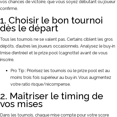
vos chances de victoire, que vous soyez débutant ou joueur
confirmé.
1. Choisir le bon tournoi
dès le départ
Tous les tournois ne se valent pas. Certains ciblent les gros
dépôts, d’autres les joueurs occasionnels. Analysez le buy‑in
(mise d’entrée) et le prize pool (cagnotte) avant de vous
inscrire.
Pro Tip : Priorisez les tournois où le prize pool est au
moins trois fois supérieur au buy‑in. Vous augmentez
votre ratio risque/récompense.
2. Maîtriser le timing de
vos mises
Dans les tournois, chaque mise compte pour votre score