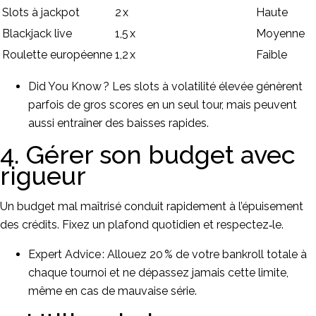
Slots à jackpot
2 x
Haute
Blackjack live
1,5 x
Moyenne
Roulette européenne
1,2 x
Faible
Did You Know ? Les slots à volatilité élevée génèrent
parfois de gros scores en un seul tour, mais peuvent
aussi entraîner des baisses rapides.
4. Gérer son budget avec
rigueur
Un budget mal maîtrisé conduit rapidement à l’épuisement
des crédits. Fixez un plafond quotidien et respectez‑le.
Expert Advice : Allouez 20 % de votre bankroll totale à
chaque tournoi et ne dépassez jamais cette limite,
même en cas de mauvaise série.