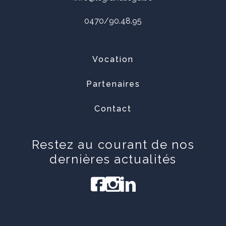
0470/90.48.95
Vocation
Partenaires
Contact
Restez au courant de nos
dernières actualités