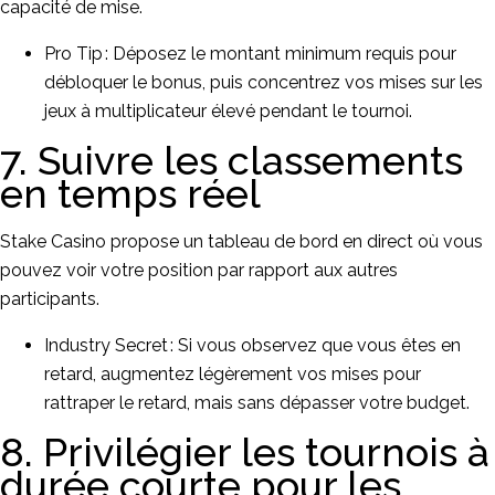
capacité de mise.
Pro Tip : Déposez le montant minimum requis pour
débloquer le bonus, puis concentrez vos mises sur les
jeux à multiplicateur élevé pendant le tournoi.
7. Suivre les classements
en temps réel
Stake Casino propose un tableau de bord en direct où vous
pouvez voir votre position par rapport aux autres
participants.
Industry Secret : Si vous observez que vous êtes en
retard, augmentez légèrement vos mises pour
rattraper le retard, mais sans dépasser votre budget.
8. Privilégier les tournois à
durée courte pour les