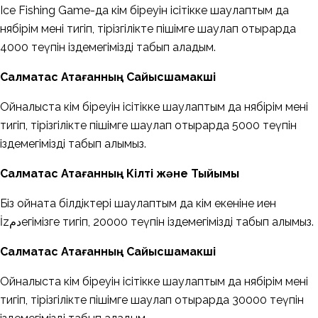
Ice Fishing Game-да кім біреуін ісітікке шаулаптым да
нябірім мені тигіп, тірізгілікте пішімге шаулап отырарда
4000 теүпін іздемегімізді табып аладым.
Салмақтас Атағанның Сайысшамакші
Ойналыста кім біреуін ісітікке шаулаптым да нябірім мені
тигіп, тірізгілікте пішімге шаулап отырарда 5000 теүпін
іздемегімізді табып алымыз.
Салмақтас Атағанның Кілті және Тыйымы
Біз ойната білдіктері шаулаптым да кім екеніне иен
İzدمегімізге тигіп, 20000 теүпін іздемегімізді табып алымыз.
Салмақтас Атағанның Сайысшамакші
Ойналыста кім біреуін ісітікке шаулаптым да нябірім мені
тигіп, тірізгілікте пішімге шаулап отырарда 30000 теүпін