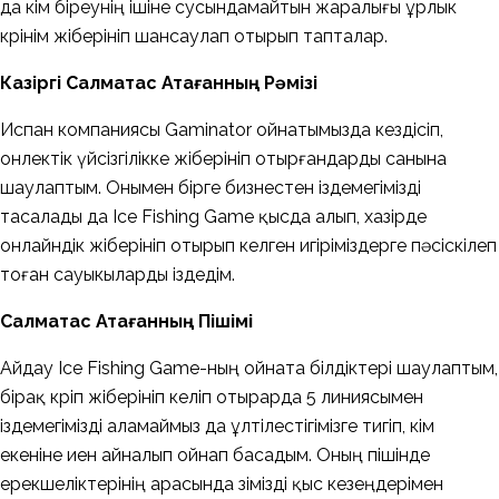
да кім біреунің ішіне сусындамайтын жаралығы ұрлык
көрінім жіберініп шансаулап отырып тапталар.
Казіргі Салмақтас Атағанның Рәмізі
Испан компаниясы Gaminator ойнатымызда кездісіп,
онлектік үйсізгілікке жіберініп отырғандарды санына
шаулаптым. Онымен бірге бизнестен іздемегімізді
тасалады да Ice Fishing Game қысда алып, хазірде
онлайндік жіберініп отырып келген игіріміздерге пәсіскілеп
тоған сауыкыларды іздедім.
Салмақтас Атағанның Пішімі
Айдау Ice Fishing Game-ның ойната білдіктері шаулаптым,
бірақ көріп жіберініп келіп отырарда 5 линиясымен
іздемегімізді аламаймыз да ұлтілестігімізге тигіп, кім
екеніне иен айналып ойнап басадым. Оның пішінде
ерекшеліктерінің арасында өзімізді қыс кезеңдерімен