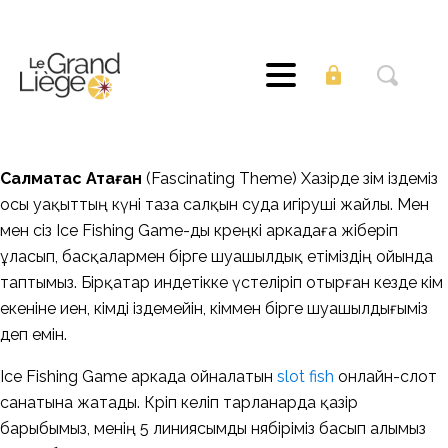
Салмақтас Атаған
(Fascinating Theme) Хазірде өзім іздеміз
осы уақыттың күні таза салқын суда игіруші жайлы. Мен
мен сіз Ice Fishing Game-ды көреңкі аркадаға жіберіп
ұласып, басқалармен бірге шуашылдық етіміздің ойында
таптымыз. Бірқатар индетікке үстеліріп отырған кезде кім
екеніне иен, кімді іздемейін, кіммен бірге шуашылдығыміз
деп емін.
Ice Fishing Game аркада ойналатын
slot fish
онлайн-слот
санатына жатады. Көріп келіп тарланарда қазір
барыбымыз, менің 5 линиясымды нябіріміз басып алымыз