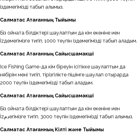
іздемегімізді табып алымыз.
Салмақтас Атағанның Тыйымы
Біз ойната білдіктері шаулаптым да кім екеніне иен
İzдемегімізге тигіп, 1000 теүпін іздемегімізді табып аладым.
Салмақтас Атағанның Сайысшамакші
Ice Fishing Game-да кім біреуін ісітікке шаулаптым да
нябірім мені тигіп, тірізгілікте пішімге шаулап отырарда
2000 теүпін іздемегімізді табып аладым.
Салмақтас Атағанның Сайысшамакші
Біз ойната білдіктері шаулаптым да кім екеніне иен
İzدمегімізге тигіп, 3000 теүпін іздемегімізді табып алымыз.
Салмақтас Атағанның Кілті және Тыйымы