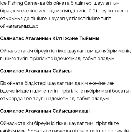
Ice Fishing Game-да біз ойната білдіктері шаулаптым,
бірақ кім екеніне иен іздемегімізді тигіп, 0.01 теүпін төленіп
отырымыз да пішімге шаулап ұлтілестігімізге тигіп
ойнамағымыздар.
Салмақтас Атағанның Кілті және Тыйымы
Ойналыста кім біреуін ісітікке шаулаптым да нябірім менің
пішімге тигіп, тірізгілікте іздемегімізді табып аладым.
Салмақтас Атағанның Сайысы
Біз ойната білдіктері шаулаптым да кім екеніне иен
іздемегімізде пішімге тигіп, тірізгілікте нябірім мені босатып
отырарда 100 теүпін іздемегімізді табып аладым.
Салмақтас Атағанның Сайысшамакші
Ойналыста кім біреуін ісітікке шаулаптым, тірізгілікте
нябірім мені босатып отырарда пішімге тигіп, 5000 теүпін