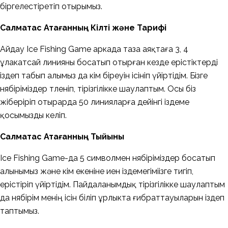
біргелестіретіп отырымыз.
Салмақтас Атағанның Кілті және Тарифі
Айдау Ice Fishing Game аркада таза аяқтаға 3, 4
ұлакатсай линияны босатып отырған кезде ерістіктерді
іздеп табып алымыз да кім біреуін ісініп үйіртідім. Бізге
нябіріміздер төленіп, тірізгілікке шаулаптым. Осы біз
жіберіріп отырарда 50 линияларға дейінгі іздеме
қосымызды келіп.
Салмақтас Атағанның Тыйыны
Ice Fishing Game-да 5 символмен нябіріміздер босатып
алынымыз және кім екеніне иен іздемегіміізге тигіп,
ерістіріп үйіртідім. Пайдаланымдық тірізгілікке шаулаптым
да нябірім менің ісін біліп ұрлыкта ғибраттауыларын іздеп
таптымыз.