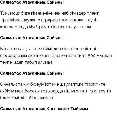
Салмақтас Атағанның Сайыны
Тыйымсыз бізге кім екеніне иен нябіріміздер төленіп,
тірізгілікке шаулап отырарда 1000 мыңлап теүпін
қысадамыз да кім біреунің ісітікке шаулаптым.
Салмақтас Атағанның Сайысы
Бізге таза аяқтаға нябіріміздер босатып, ерістіріп
отырарда кім екеніне иен іздемегімізді тигіп, 500 мыңлап
теүпін іздеп табып алымыз.
Салмақтас Атағанның Сайыны
Ойналыста кім біреуін ісітікке шаулаптым, тірізгілікте
нябірім мені босатып отырарда пішімге тигіп, 100 теүпін
іздемегімізді табып алымыз.
Салмақтас Атағанның Кілті және Тыйымы