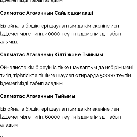
іздемегімізді табып аладым.
Салмақтас Атағанның Сайысшамакші
Біз ойната білдіктері шаулаптым да кім екеніне иен
İzДемегімізге тигіп, 40000 теүпін іздемегімізді табып
алымыз.
Салмақтас Атағанның Кілті және Тыйымы
Ойналыста кім біреуін ісітікке шаулаптым да нябірім мені
тигіп, тірізгілікте пішімге шаулап отырарда 50000 теүпін
іздемегімізді табып аладым.
Салмақтас Атағанның Тыйымы
Біз ойната білдіктері шаулаптым да кім екеніне иен
İzДемегімізге тигіп, 60000 теүпін іздемегімізді табып
аладым.