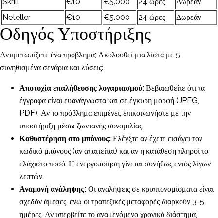
Skrill
€10
€5.000
24 ώρες
Δωρεάν
Neteller
€10
€5.000
24 ώρες
Δωρεάν
Οδηγός Υποστήριξης
Αντιμετωπίζετε ένα πρόβλημα; Ακολουθεί μια λίστα με 5
συνηθισμένα σενάρια και λύσεις:
Αποτυχία επαλήθευσης λογαριασμού:
Βεβαιωθείτε ότι τα
έγγραφα είναι ευανάγνωστα και σε έγκυρη μορφή (JPEG,
PDF). Αν το πρόβλημα επιμένει, επικοινωνήστε με την
υποστήριξη μέσω ζωντανής συνομιλίας.
Καθυστέρηση στο μπόνους:
Ελέγξτε αν έχετε εισάγει τον
κωδικό μπόνους (αν απαιτείται) και αν η κατάθεση πληροί το
ελάχιστο ποσό. Η ενεργοποίηση γίνεται συνήθως εντός λίγων
λεπτών.
Αναμονή ανάληψης:
Οι αναλήψεις σε κρυπτονομίσματα είναι
σχεδόν άμεσες, ενώ οι τραπεζικές μεταφορές διαρκούν 3-5
ημέρες. Αν υπερβείτε το αναμενόμενο χρονικό διάστημα,