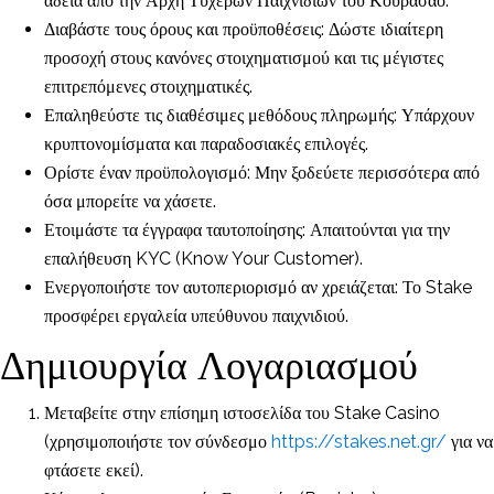
άδεια από την Αρχή Τυχερών Παιχνιδιών του Κουρασάο.
Διαβάστε τους όρους και προϋποθέσεις: Δώστε ιδιαίτερη
προσοχή στους κανόνες στοιχηματισμού και τις μέγιστες
επιτρεπόμενες στοιχηματικές.
Επαληθεύστε τις διαθέσιμες μεθόδους πληρωμής: Υπάρχουν
κρυπτονομίσματα και παραδοσιακές επιλογές.
Ορίστε έναν προϋπολογισμό: Μην ξοδεύετε περισσότερα από
όσα μπορείτε να χάσετε.
Ετοιμάστε τα έγγραφα ταυτοποίησης: Απαιτούνται για την
επαλήθευση KYC (Know Your Customer).
Ενεργοποιήστε τον αυτοπεριορισμό αν χρειάζεται: Το Stake
προσφέρει εργαλεία υπεύθυνου παιχνιδιού.
Δημιουργία Λογαριασμού
Μεταβείτε στην επίσημη ιστοσελίδα του Stake Casino
(χρησιμοποιήστε τον σύνδεσμο
https://stakes.net.gr/
για να
φτάσετε εκεί).