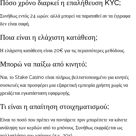
Πόσο χρόνο διαρκεί η επαλήθευση KYC;
Συνήθως εντός 24 ωρών, αλλά μπορεί να παραταθεί αν τα έγγραφα
δεν είναι σαφή.
Ποια είναι η ελάχιστη κατάθεση;
Η ελάχιστη κατάθεση είναι 20€ για τις περισσότερες μεθόδους.
Μπορώ να παίξω από κινητό;
Ναι, το Stake Casino είναι πλήρως βελτιστοποιημένο για κινητές
συσκευές και προσφέρει μια εξαιρετική εμπειρία χρήστη χωρίς να
χρειάζεται εγκατάσταση εφαρμογής.
Τι είναι η απαίτηση στοιχηματισμού;
Είναι το ποσό που πρέπει να ποντάρετε πριν μπορέσετε να κάνετε
ανάληψη των κερδών από το μπόνους. Συνήθως εκφράζεται ως
πολλαπλάσιο του μπόνους (π.χ., 30x).