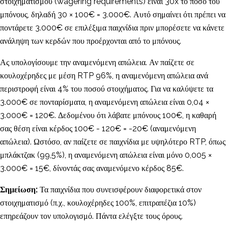
στοιχηματισμού (wagering requirements) είναι 30x το ποσό του
μπόνους, δηλαδή 30 × 100€ = 3.000€. Αυτό σημαίνει ότι πρέπει να
ποντάρετε 3.000€ σε επιλέξιμα παιχνίδια πριν μπορέσετε να κάνετε
ανάληψη των κερδών που προέρχονται από το μπόνους.
Ας υπολογίσουμε την αναμενόμενη απώλεια. Αν παίζετε σε
κουλοχέρηδες με μέση RTP 96%, η αναμενόμενη απώλεια ανά
περιστροφή είναι 4% του ποσού στοιχήματος. Για να καλύψετε τα
3.000€ σε πονταρίσματα, η αναμενόμενη απώλεια είναι 0,04 ×
3.000€ = 120€. Δεδομένου ότι λάβατε μπόνους 100€, η καθαρή
σας θέση είναι κέρδος 100€ - 120€ = -20€ (αναμενόμενη
απώλεια). Ωστόσο, αν παίζετε σε παιχνίδια με υψηλότερο RTP, όπως
μπλάκτζακ (99,5%), η αναμενόμενη απώλεια είναι μόνο 0,005 ×
3.000€ = 15€, δίνοντάς σας αναμενόμενο κέρδος 85€.
Σημείωση:
Τα παιχνίδια που συνεισφέρουν διαφορετικά στον
στοιχηματισμό (π.χ., κουλοχέρηδες 100%, επιτραπέζια 10%)
επηρεάζουν τον υπολογισμό. Πάντα ελέγξτε τους όρους.